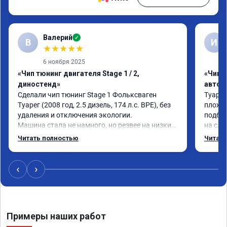
Валерий
✓
В
И
★
★
★
★
★
6 ноября 2025
«Чип тюнинг двигателя Stage 1 / 2,
«Чип 
диностенд»
автом
Сделали чип тюнинг Stage 1 Фольксваген 
Туарег
Туарег (2008 год, 2.5 дизель, 174 л.с. BPE), без 
плохо 
удаления и отключения экологии.

подбеш
Машина стала не намного, но резвее на низких 
на сле
оборотах и на скорости после 100 км/ч при 
реальн
Читать полностью
Читать
обгонах.

честно
Отклик при нажатии на педаль акселератора 
сократился.

‹
›
Расход топлива не увеличился.

Получил что хотел. Рекомендую.
Примеры наших работ