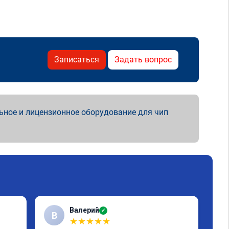
Записаться
Задать вопрос
ьное и лицензионное оборудование для чип
Валерий
✓
В
В
★
★
★
★
★