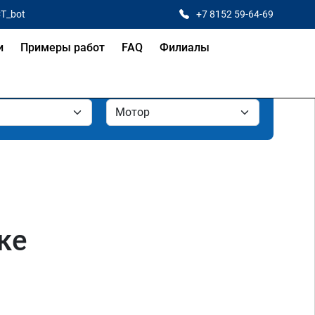
CT_bot
+7 8152 59-64-69
и
Примеры работ
FAQ
Филиалы
ке