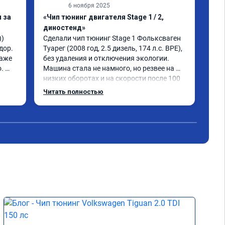
6 ноября 2025
 за
«Чип тюнинг двигателя Stage 1 / 2,
«Чи
диностенд»
авт
) 
Сделали чип тюнинг Stage 1 Фольксваген 
Тигу
ор. 
Туарег (2008 год, 2.5 дизель, 174 л.с. BPE), 
sta
аже 
без удаления и отключения экологии.

луч
 
Машина стала не намного, но резвее на 
раб
низких оборотах и на скорости после 100 
все
км/ч при обгонах.

по 
Читать полностью
Чит
Отклик при нажатии на педаль 
доб
акселератора сократился.

рез
Расход топлива не увеличился.

ден
Получил что хотел. Рекомендую.