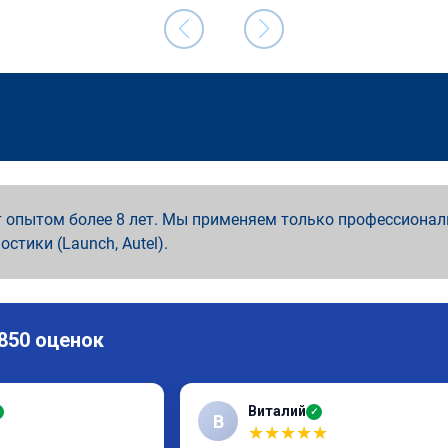
 опытом более 8 лет. Мы применяем только профессионал
ностики (Launch, Autel).
 850 оценок
Виталий
✓
В
★
★
★
★
★