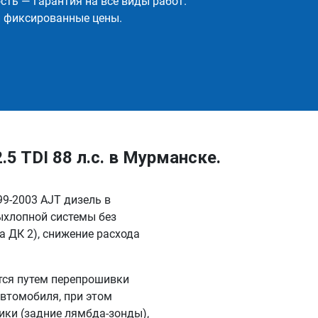
ть — гарантия на все виды работ.
и фиксированные цены.
5 TDI 88 л.с. в Мурманске.
99-2003 AJT дизель в
ыхлопной системы без
 ДК 2), снижение расхода
тся путем перепрошивки
автомобиля, при этом
ки (задние лямбда-зонды),