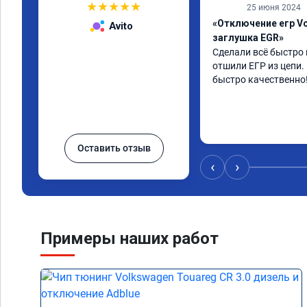
★
★
★
★
★
25 июня 2024
«Отключение егр Vo
Avito
заглушка EGR»
Сделали всё быстро 
отшили ЕГР из цепи.
быстро качественно
Оставить отзыв
‹
›
Примеры наших работ