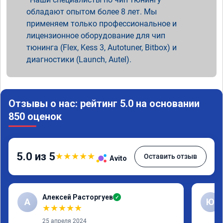
обладают опытом более 8 лет. Мы
применяем только профессиональное и
лицензионное оборудование для чип
тюнинга (Flex, Kess 3, Autotuner, Bitbox) и
диагностики (Launch, Autel).
Отзывы о нас: рейтинг 5.0 на основании
850 оценок
5.0 из 5
★
★
★
★
★
Оставить отзыв
Avito
Алексей Расторгуев
✓
А
Ю
★
★
★
★
★
25 апреля 2024