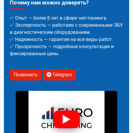
Почему нам можно доверять?
✅ Опыт — более 8 лет в сфере чип-тюнинга.
✅ Экспертность — работаем с современными ЭБУ
и диагностическим оборудованием.
✅ Надежность — гарантия на все виды работ.
✅ Прозрачность — подробные консультации и
фиксированные цены.
Позвонить
Telegram