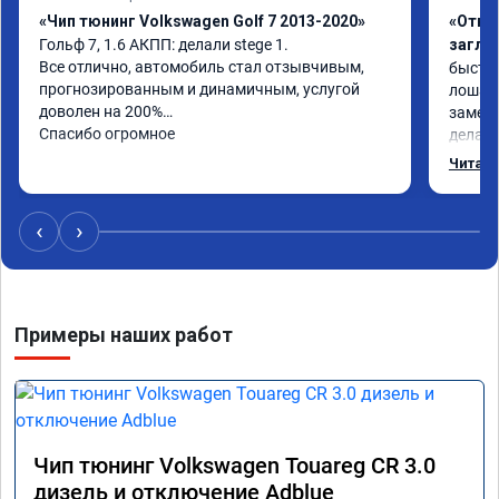
«Чип тюнинг Volkswagen Golf 7 2013-2020»
«Отклю
Гольф 7, 1.6 АКПП: делали stege 1.

заглу
Все отлично, автомобиль стал отзывчивым, 
быстро
прогнозированным и динамичным, услугой 
лошаде
доволен на 200%

заметил
Спасибо огромное
делало
может 
Читать
‹
›
Примеры наших работ
Чип тюнинг Volkswagen Touareg CR 3.0
дизель и отключение Adblue