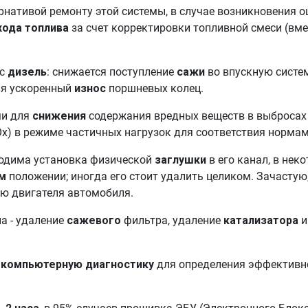
рнативой ремонту этой системы, в случае возникновения 
хода топлива
за счет корректировки топливной смеси (вме
ас
дизель
: снижается поступление
сажи
во впускную систем
ая ускоренный
износ
поршневых колец.
ми для
снижения
содержания вредных веществ в выбросах 
Ox) в режиме частичных нагрузок для соответствия норма
ходима установка физической
заглушки
в его канал, в нек
м
положении; иногда его стоит удалить целиком. Зачастую
ю двигателя автомобиля.
а - удаление
сажевого
фильтра, удаление
катализатора
и
 компьютерную диагностику
для определения эффективно