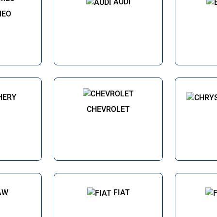
AUDI
MEO
HERY
CHEVROLET
AW
FIAT