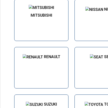
N
MITSUBISHI
RENAULT
S
SUZUKI
T