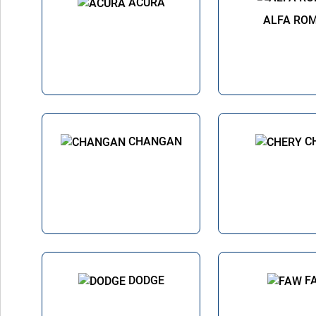
ACURA
ALFA RO
CHANGAN
C
DODGE
F