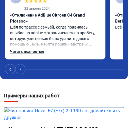
★
★
★
★
★
22 апреля 2024
«Отключение AdBlue Citroen C4 Grand
«Откл
Picasso»
Berlin
Шёл по трассе с семьёй, когда появилась 
Всё сд
ошибка по adblue с ограничением по пробегу, 
которую уже нельзя было удалить даже с 
помощью Lexia. Ребята пошли навстречу, 
оперативно приняли и за час отшили как 
Читать полностью
adblue, так и eolys. Отпуск не был сорван ))
‹
›
Примеры наших работ