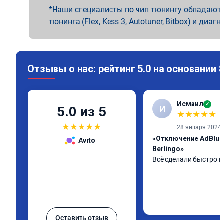
Наши специалисты по чип тюнингу обладают
тюнинга (Flex, Kess 3, Autotuner, Bitbox) и диаг
Отзывы о нас: рейтинг 5.0 на основании
Исмаил
✓
И
5.0 из 5
★
★
★
★
★
★
★
★
★
★
28 января 202
«Отключение AdBlu
Avito
Berlingo»
Всё сделали быстро 
Оставить отзыв