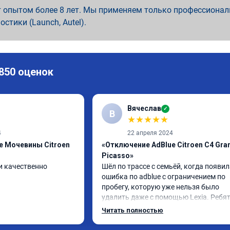
 опытом более 8 лет. Мы применяем только профессионал
ностики (Launch, Autel).
 850 оценок
Вячеслав
✓
В
★
★
★
★
★
4
22 апреля 2024
e Мочевины Citroen
«Отключение AdBlue Citroen C4 Gra
Picasso»
и качественно
Шёл по трассе с семьёй, когда появил
ошибка по adblue с ограничением по 
пробегу, которую уже нельзя было 
удалить даже с помощью Lexia. Ребят
пошли навстречу, оперативно приняли
Читать полностью
за час отшили как adblue, так и eolys. 
Отпуск не был сорван ))