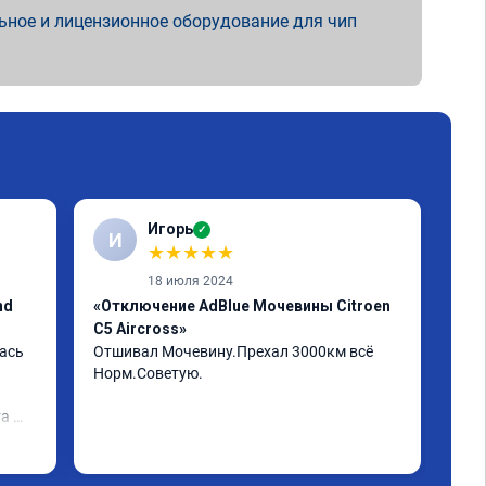
ьное и лицензионное оборудование для чип
Игорь
✓
И
А
★
★
★
★
★
18 июля 2024
nd
«Отключение AdBlue Мочевины Citroen
«Пр
C5 Aircross»
Егр
ась 
Отшивал Мочевину.Прехал 3000км всё 
Пар
Норм.Советую.
а 
 и 