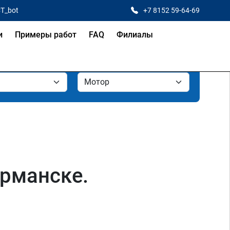
CT_bot
+7 8152 59-64-69
и
Примеры работ
FAQ
Филиалы
урманске.