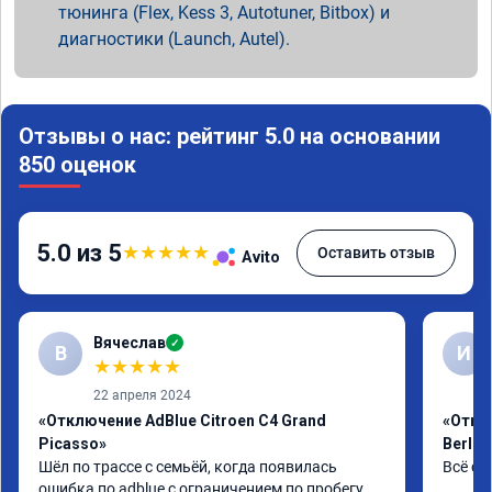
тюнинга (Flex, Kess 3, Autotuner, Bitbox) и
диагностики (Launch, Autel).
Отзывы о нас: рейтинг 5.0 на основании
850 оценок
5.0 из 5
★
★
★
★
★
Оставить отзыв
Avito
Вячеслав
✓
В
И
★
★
★
★
★
22 апреля 2024
«Отключение AdBlue Citroen C4 Grand
«Откл
Picasso»
Berlin
Шёл по трассе с семьёй, когда появилась 
Всё сд
ошибка по adblue с ограничением по пробегу, 