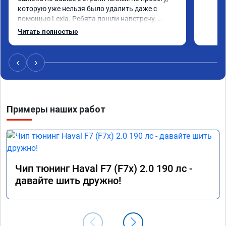
которую уже нельзя было удалить даже с 
помощью Lexia. Ребята пошли навстречу, 
оперативно приняли и за час отшили как 
Читать полностью
adblue, так и eolys. Отпуск не был сорван ))
‹
›
Примеры наших работ
Чип тюнинг Haval F7 (F7x) 2.0 190 лс -
давайте шить дружно!