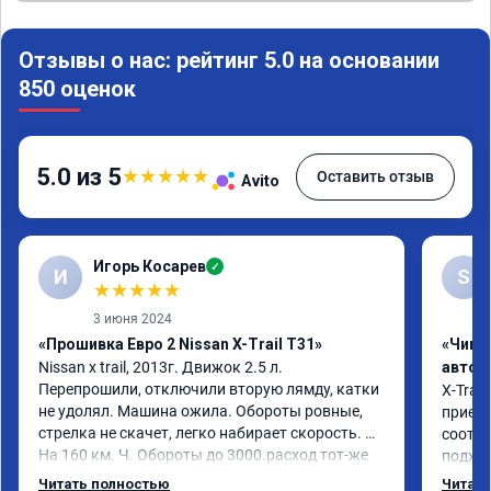
Отзывы о нас: рейтинг 5.0 на основании
850 оценок
5.0 из 5
★
★
★
★
★
Оставить отзыв
Avito
Игорь Косарев
✓
И
S
★
★
★
★
★
3 июня 2024
«Прошивка Евро 2 Nissan X-Trail T31»
«Чип 
Nissan x trаil, 2013г. Движок 2.5 л. 
автом
Перепрошили, отключили вторую лямду, катки 
X-Trail
не удолял. Машина ожила. Обороты ровные, 
приеха
стрелка не скачет, легко набирает скорость. 
соотве
На 160 км. Ч. Обороты до 3000.расход тот-же 
подход
без изменения 12л. Услугой доволен. 
помощь
Читать полностью
Читать