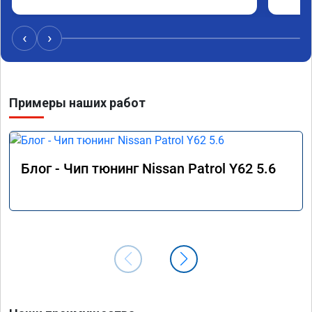
Рекомендую.
машина
Не скуп
дешевл
‹
›
Примеры наших работ
Блог - Чип тюнинг Nissan Patrol Y62 5.6