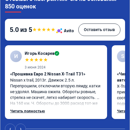
850 оценок
5.0 из 5
★
★
★
★
★
Оставить отзыв
Avito
Игорь Косарев
✓
И
S
★
★
★
★
★
3 июня 2024
«Прошивка Евро 2 Nissan X-Trail T31»
«Чип 
Nissan x trаil, 2013г. Движок 2.5 л. 
автом
Перепрошили, отключили вторую лямду, катки 
X-Trail
не удолял. Машина ожила. Обороты ровные, 
приеха
стрелка не скачет, легко набирает скорость. 
соотве
На 160 км. Ч. Обороты до 3000.расход тот-же 
подход
без изменения 12л. Услугой доволен. 
помощь
Читать полностью
Читать
Рекомендую.
машина
Не скуп
дешевл
‹
›