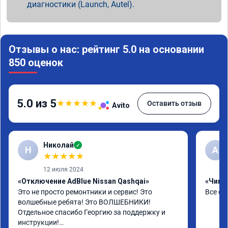
диагностики (Launch, Autel).
Отзывы о нас: рейтинг 5.0 на основании
850 оценок
5.0 из 5
★
★
★
★
★
Оставить отзыв
Avito
Николай
✓
Н
А
★
★
★
★
★
12 июля 2024
«Отключение AdBlue Nissan Qashqai»
«Чип т
Это не просто ремонтники и сервис! Это 
Все сд
волшебные ребята! Это ВОЛШЕБНИКИ!

Отдельное спасибо Георгию за поддержку и 
инструкции!
