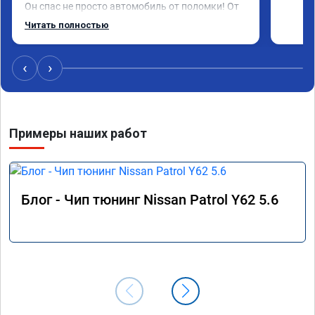
Он спас не просто автомобиль от поломки! От 
его спас одну человеческую душу!

Читать полностью
Низкий поклон до земли Георгию и его 
команде!

Если бы можно поставить миллион звезд я бы 
‹
›
это с удовольствием сделал!

Спасибо!

Спасибо!

Спасибо!

Примеры наших работ
Храни Вас Бог!
Блог - Чип тюнинг Nissan Patrol Y62 5.6