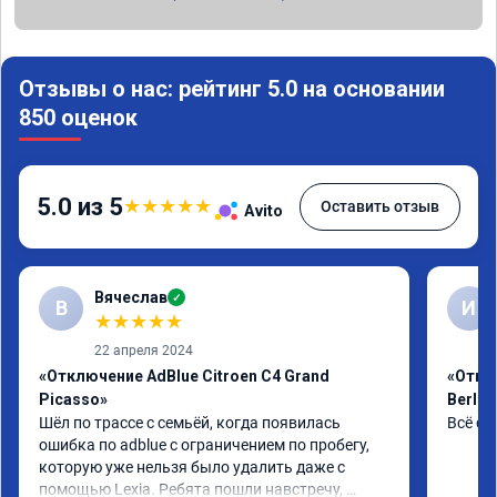
Отзывы о нас: рейтинг 5.0 на основании
850 оценок
5.0 из 5
★
★
★
★
★
Оставить отзыв
Avito
Вячеслав
✓
В
И
★
★
★
★
★
22 апреля 2024
«Отключение AdBlue Citroen C4 Grand
«Откл
Picasso»
Berlin
Шёл по трассе с семьёй, когда появилась 
Всё сд
ошибка по adblue с ограничением по пробегу, 
которую уже нельзя было удалить даже с 
помощью Lexia. Ребята пошли навстречу, 