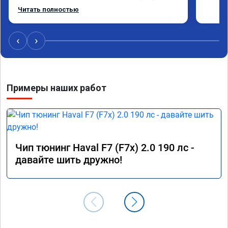
оперативно приняли и за час отшили как 
Читать полностью
adblue, так и eolys. Отпуск не был сорван ))
‹
›
Примеры наших работ
Чип тюнинг Haval F7 (F7x) 2.0 190 лс -
давайте шить дружно!