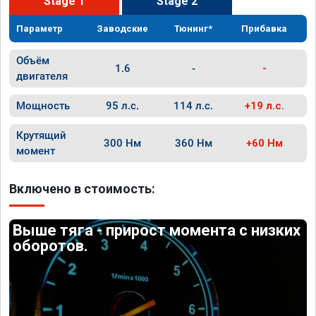
Stage 1
Stage 2
Параметр
Заводские
Тюнинг*
Прибавка
Объём
1.6
-
-
двигателя
Мощность
95 л.с.
114 л.с.
+19 л.с.
Крутящий
300 Нм
360 Нм
+60 Нм
момент
Включено в стоимость:
Выше тяга - прирост момента с низких
оборотов.