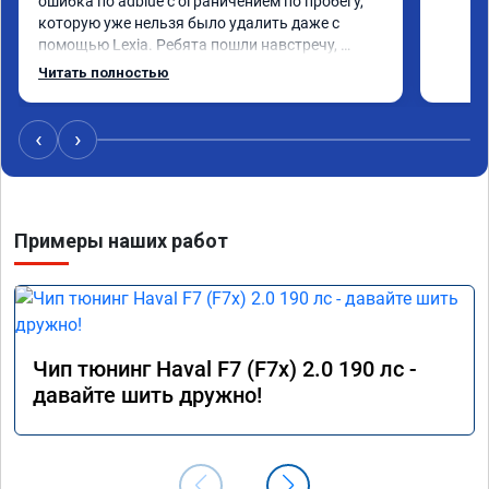
ошибка по adblue с ограничением по пробегу, 
которую уже нельзя было удалить даже с 
помощью Lexia. Ребята пошли навстречу, 
оперативно приняли и за час отшили как 
Читать полностью
adblue, так и eolys. Отпуск не был сорван ))
‹
›
Примеры наших работ
Чип тюнинг Haval F7 (F7x) 2.0 190 лс -
давайте шить дружно!