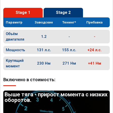
Stage 1
Stage 2
Параметр
Заводские
Тюнинг*
Прибавка
Объём
1.2
-
-
двигателя
Мощность
131 л.с.
155 л.с.
+24 л.с.
Крутящий
230 Нм
271 Нм
+41 Нм
момент
Включено в стоимость:
Выше тяга - прирост момента с низких
оборотов.