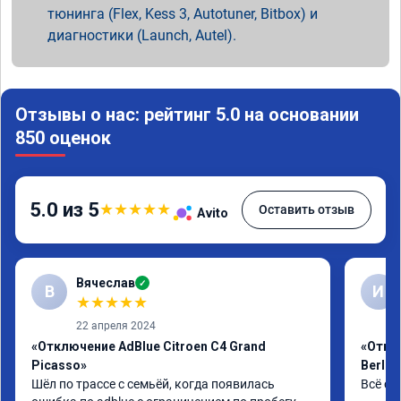
тюнинга (Flex, Kess 3, Autotuner, Bitbox) и
диагностики (Launch, Autel).
Отзывы о нас: рейтинг 5.0 на основании
850 оценок
5.0 из 5
★
★
★
★
★
Оставить отзыв
Avito
Вячеслав
✓
В
И
★
★
★
★
★
22 апреля 2024
«Отключение AdBlue Citroen C4 Grand
«Откл
Picasso»
Berlin
Шёл по трассе с семьёй, когда появилась 
Всё сд