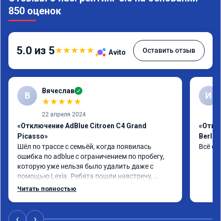
850 оценок
5.0 из 5
★
★
★
★
★
Оставить отзыв
Avito
Вячеслав
✓
В
И
★
★
★
★
★
22 апреля 2024
«Отключение AdBlue Citroen C4 Grand
«Откл
Picasso»
Berlin
Шёл по трассе с семьёй, когда появилась 
Всё сд
ошибка по adblue с ограничением по пробегу, 
которую уже нельзя было удалить даже с 
помощью Lexia. Ребята пошли навстречу, 
оперативно приняли и за час отшили как 
Читать полностью
adblue, так и eolys. Отпуск не был сорван ))
‹
›