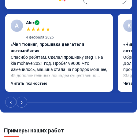
Alex
✓
A
К
★
★
★
★
★
4 февраля 2026
«Чип тюнинг, прошивка двигателя
«Чип 
автомобиля»
автом
Спасибо ребятам. Сделал прошивку steg 1, на 
Обрати
kia mohave 2021 год. Пробег 99000.Что 
Долго 
изменилось, машина стала на порядок мощнее, 
прокон
45 дополнительных лошадей существенно 
Stage 
чувствуется и соответственно крутящего 
с сохр
Читать полностью
Читать
момента. Значительно упал расход, был в 
Машина
среднем 15 город, уже три дня катаюсь, держит 
получи
12-12.5. Коробка перестала подпинывать при 
прибав
‹
›
наборе скорости. Педаль газа более 
обгоны
отзывчевее. В целом, я очень доволен.!
понра
прошив
похоже
Примеры наших работ
прошив
эконом