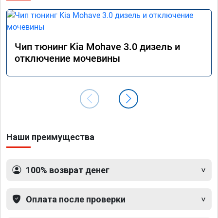
сэконо
давать
прошив
Рекоме
Чип тюнинг Kia Mohave 3.0 дизель и
А0110
отключение мочевины
Наши преимущества
100% возврат денег
Оплата после проверки