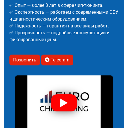
✅ Опыт — более 8 лет в сфере чип-тюнинга.
✅ Экспертность — работаем с современными ЭБУ
и диагностическим оборудованием.
✅ Надежность — гарантия на все виды работ.
✅ Прозрачность — подробные консультации и
фиксированные цены.
Позвонить
Telegram