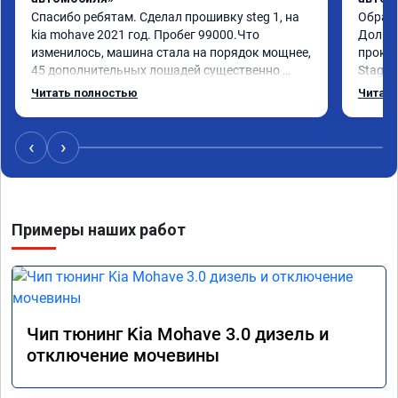
Спасибо ребятам. Сделал прошивку steg 1, на 
Обрати
kia mohave 2021 год. Пробег 99000.Что 
Долго 
изменилось, машина стала на порядок мощнее, 
прокон
45 дополнительных лошадей существенно 
Stage 
чувствуется и соответственно крутящего 
с сохр
Читать полностью
Читать
момента. Значительно упал расход, был в 
Машина
среднем 15 город, уже три дня катаюсь, держит 
получи
12-12.5. Коробка перестала подпинывать при 
прибав
‹
›
наборе скорости. Педаль газа более 
обгоны
отзывчевее. В целом, я очень доволен.!
понра
прошив
похоже
Примеры наших работ
прошив
эконом
сэконо
давать
прошив
Рекоме
Чип тюнинг Kia Mohave 3.0 дизель и
А0110
отключение мочевины