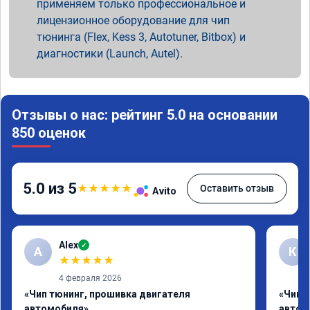
применяем только профессиональное и
лицензионное оборудование для чип
тюнинга (Flex, Kess 3, Autotuner, Bitbox) и
диагностики (Launch, Autel).
Отзывы о нас: рейтинг 5.0 на основании
850 оценок
5.0 из 5
★
★
★
★
★
Оставить отзыв
Avito
Alex
✓
A
К
★
★
★
★
★
4 февраля 2026
«Чип тюнинг, прошивка двигателя
«Чип 
автомобиля»
автом