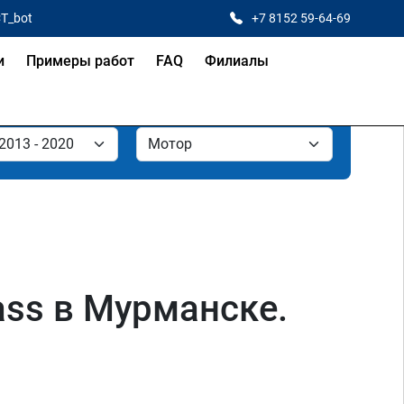
CT_bot
+7 8152 59-64-69
и
Примеры работ
FAQ
Филиалы
ss в Мурманске.