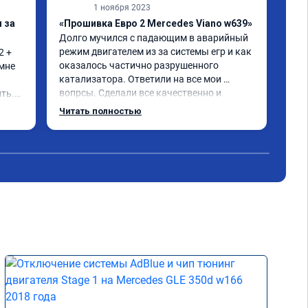
1 ноября 2023
 за
«Прошивка Евро 2 Mercedes Viano w639»
«Чи
Долго мучился с падающим в аварийный 
отк
режим двигателем из за системы егр и как 
 + 
Про
оказалось частично разрушенного 
мне 
Мер
катализатора. Ответили на все мои 
бен
вопрсы. Сделали все качественно и 
ть.

Обе
несмотря на конец рабочего дня 
про
Читать полностью
Чит
задержались и все доделали. Рекомендую!
реа
при
Пол
экс
дис
кат
Оче
дел