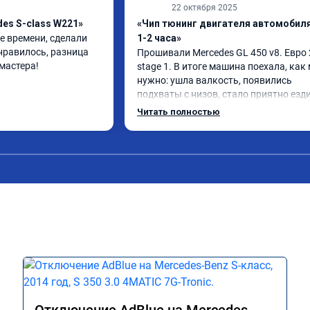
22 октября 2025
es S-class W221»
«Чип тюнинг двигателя автомобиля
 времени, сделали 
1-2 часа»
нравилось, разница 
Прошивали Mercedes GL 450 v8. Евро 2
мастера!
stage 1. В итоге машина поехала, как 
нужно: ушла валкость, появились 
подхваты с низов, стало приятно езди
Одни из лучших трат, в авто! 🔥
Читать полностью