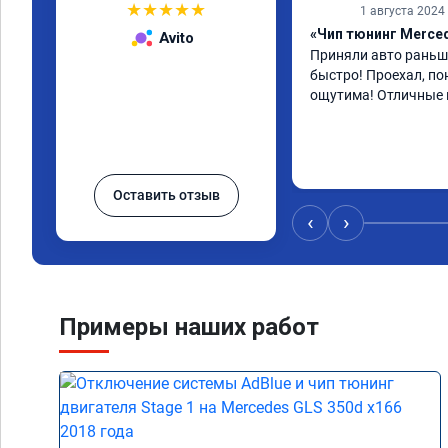
★
★
★
★
★
1 августа 2024
«Чип тюнинг Merced
Avito
Приняли авто раньше
быстро! Проехал, по
ощутима! Отличные 
Оставить отзыв
‹
›
Примеры наших работ