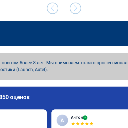
 опытом более 8 лет. Мы применяем только профессионал
ностики (Launch, Autel).
 850 оценок
Антон
✓
А
★
★
★
★
★