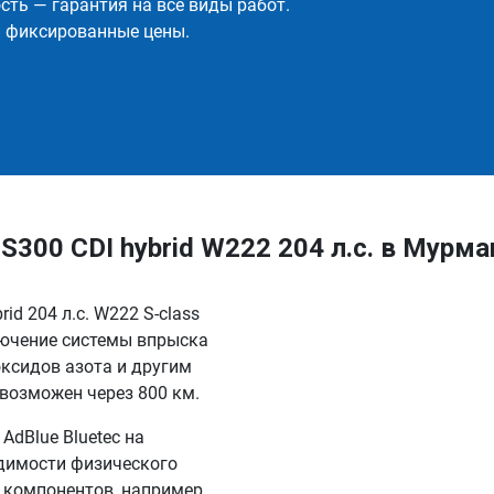
ть — гарантия на все виды работ.
и фиксированные цены.
300 CDI hybrid W222 204 л.с. в Мурма
d 204 л.с. W222 S-class
лючение системы впрыска
ксидов азота и другим
возможен через 800 км.
dBlue Bluetec на
одимости физического
 компонентов, например