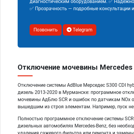
диагностическим оборудованием. ✅ Надежнос
✅ Прозрачность — подробные консультации 
Позвонить
Telegram
Отключение мочевины Mercedes S
Отключение системы AdBlue Мерседес S300 CDI hybri
дизель 2013-2020 в Мурманске: программное отк
мочевины АдБлю SCR и ошибок по датчикам NOx о
вышедшим из строя элементам. Например, пуск не
Полностью программное отключение системы SCR A
дизельных автомобилях Mercedes-Benz, без необх
удаления сажевого фильтра или ремонта и замены