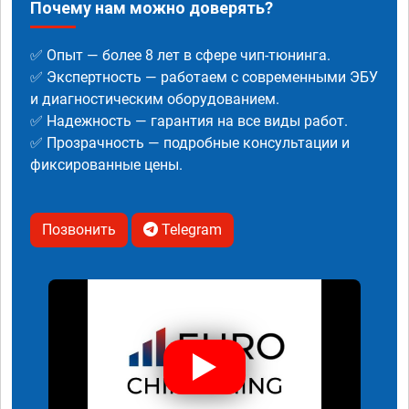
Почему нам можно доверять?
✅ Опыт — более 8 лет в сфере чип-тюнинга.
✅ Экспертность — работаем с современными ЭБУ
и диагностическим оборудованием.
✅ Надежность — гарантия на все виды работ.
✅ Прозрачность — подробные консультации и
фиксированные цены.
Позвонить
Telegram