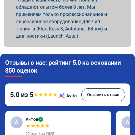
обладают опытом более 8 лет. Мы
применяем только профессиональное и
лицензионное оборудование для чип
тюнинга (Flex, Kess 3, Autotuner, Bitbox) и
диагностики (Launch, Autel).
Отзывы о нас: рейтинг 5.0 на основании
850 оценок
5.0 из 5
★
★
★
★
★
Оставить отзыв
Avito
Антон
✓
А
A
★
★
★
★
★
22 октября 2025