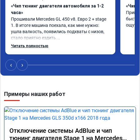
«Чип тюнинг двигателя автомобиля за 1-2
«Чип 
часа»
Принял
быстро
Прошивали Mercedes GL 450 v8. Евро 2 + stage 
ощутим
1. В итоге машина поехала, как мне нужно: 
ушла валкость, появились подхваты с низов, 
стало приятно ездить.

Одни из лучших трат, в авто! 🔥
Читать полностью
‹
›
Примеры наших работ
Отключение системы AdBlue и чип
тюнинг двигателя Stage 1 на Mercedes