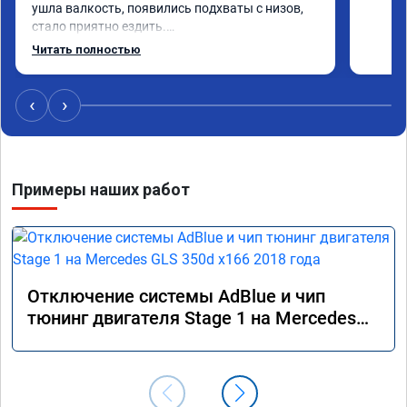
ушла валкость, появились подхваты с низов, 
стало приятно ездить.

Одни из лучших трат, в авто! 🔥
Читать полностью
‹
›
Примеры наших работ
Отключение системы AdBlue и чип
тюнинг двигателя Stage 1 на Mercedes
GLS 350d x166 2018 года