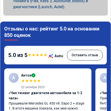
тюнинга (Flex, Kess 3, Autotuner, Bitbox) и
диагностики (Launch, Autel).
Отзывы о нас: рейтинг 5.0 на основании
850 оценок
5.0 из 5
★
★
★
★
★
Оставить отзыв
Avito
Антон
✓
А
A
★
★
★
★
★
22 октября 2025
«Чип тюнинг двигателя автомобиля за 1-2
«Чип 
часа»
Принял
быстро
Прошивали Mercedes GL 450 v8. Евро 2 + stage 
ощутим
1. В итоге машина поехала, как мне нужно: 