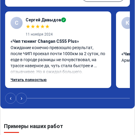
Сергей Давыдов
✓
С
К
★
★
★
★
★
11 ноября 2024
«Чип тюнинг Changan CS55 Plus»
Ожидание конечно превзошло результат, 
после ЧИП проехал почти 1000км за 2 суток, по 
«Чип 
езде в городе разницы не почувствовал, на 
Арман 
трассе наверное да, чуть стала быстрее и 
отзывчивее. Но я ожидал большего.

По работе ни каких вопросов, приехал ко 
Читать полностью
времени, мастер практически сразу взялся, все 
ок, ценник как и был озвучен.

Откатывать обратно не буду, но заявленные 
‹
›
+24 🐎 конечно под вопросом…

Считаю нужно чуть чуть 🤏 доработать 
прошивку.

Как доработаете готов приехать для 
Примеры наших работ
корректировки))