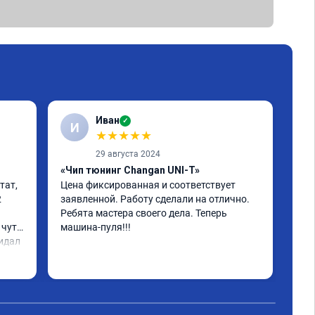
Иван
✓
И
К
★
★
★
★
★
29 августа 2024
«Чип тюнинг Changan UNI-T»
ат, 
Цена фиксированная и соответствует 
 
заявленной. Работу сделали на отлично. 
«Чи
Ребята мастера своего дела. Теперь 
Арм
чуть 
машина-пуля!!!
идал 
 ко 
ен.
