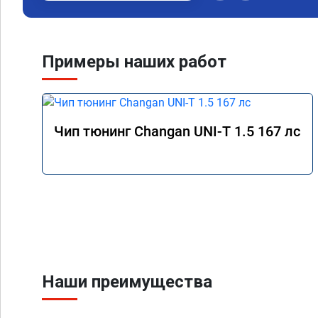
мастеру Роману! Сде
грамотно! Желаю ком
процветания! Реком
Примеры наших работ
Чип тюнинг Changan UNI-T 1.5 167 лс
Наши преимущества