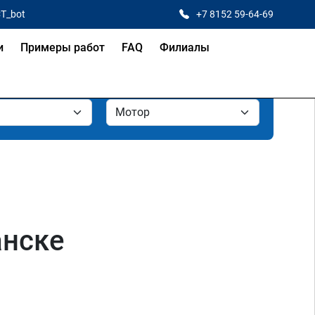
CT_bot
+7 8152 59-64-69
и
Примеры работ
FAQ
Филиалы
анске