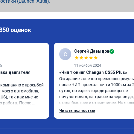
ностики (Launch, Autel).
 850 оценок
Сергей Давыдов
✓
С
★
★
★
★
★
25
11 ноября 2024
ивка двигателя
«Чип тюнинг Changan CS55 Plus»
Ожидание конечно превзошло результ
после ЧИП проехал почти 1000км за 2
 компанию с просьбой 
суток, по езде в городе разницы не 
 моего автомобиля, 
почувствовал, на трассе наверное да, 
S), так-как мне не 
стала быстрее и отзывчивее. Но я ож
о работа. После 
большего.

ь стал вести себя 
Читать полностью
По работе ни каких вопросов, приехал
ли "пинки" и 
времени, мастер практически сразу 
ь стал намного 
взялся, все ок, ценник как и был озвуч
 до и после 
Откатывать обратно не буду, но 
! Огромное СПАСИБО 