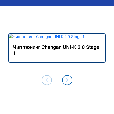
заявленные +24 🐎 конечно под 
лал всё качественно и 
вопросом…

пании успехов и 
Считаю нужно чуть чуть 🤏 доработат
ендую однозначно!
прошивку.

Как доработаете готов приехать для 
корректировки))
Чип тюнинг Changan UNI-K 2.0 Stage
1