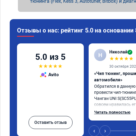
тюнинга (Flex, Kess 3, Autotuner, Bitbox) и диаг
Отзывы о нас: рейтинг 5.0 на основании
Николай
✓
Н
5.0 из 5
★
★
★
★
★
★
★
★
★
★
30 октября 20
«Чип тюнинг, прош
Avito
автомобиля»
Обратился в данную
провести чип-тюнинг
Чанган UNI S(SC55PLU
совсем нравилась ег
прошивки, автомобил
Читать полностью
намного лучше! Пропа
Оставить отзыв
"затупы"! Автомобил
динамичней! Разница
‹
›
прошивки ощутимая