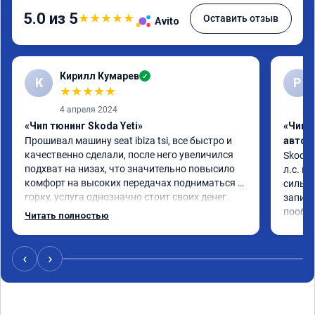
5.0 из 5
★
★
★
★
★
Оставить отзыв
Avito
Кирилл Кумарев
✓
К
Р
★
★
★
★
★
4 апреля 2024
«Чип тюнинг Skoda Yeti»
«Чип 
Прошивал машину seat ibiza tsi, все быстро и 
автом
качественно сделали, после него увеличился 
Skoda 
подхват на низах, что значительно повысило 
л.с. м
комфорт на высоких передачах подниматься в 
сильне
горку, услуга однозначно стоит своих денег.
записи
пообщ
Читать полностью
‹
›