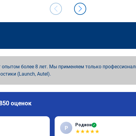
 опытом более 8 лет. Мы применяем только профессионал
ностики (Launch, Autel).
 850 оценок
Родион
✓
Р
★
★
★
★
★