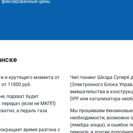
и фиксированные цены.
анске
ти и крутящего момента от
Чип тюнинг Шкода Суперб 
 от 11800 руб.
(Электронного Блока Управ
вмешательства в конструкц
не, подхват будет
DPF или катализатора необ
а передач (если не МКПП)
кватно, а педаль газа
Мы прошиваем бензиновые и
необходимости, возможно о
(лямбда зонда), и ошибок п
сокращает время разгона с
ремонте, и другие дополни