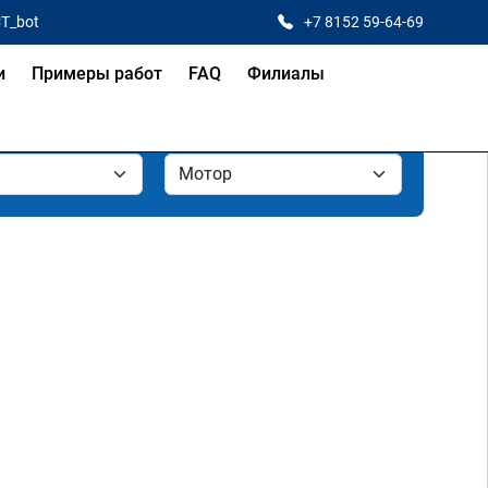
CT_bot
+7 8152 59-64-69
и
Примеры работ
FAQ
Филиалы