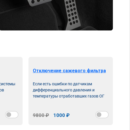
Отключение сажевого фильтра
От
 системы
Если есть ошибки по датчикам
Впу
ов
дифференциального давления и
неи
температуры отработавших газов ОГ
9800 ₽
1000 ₽
98