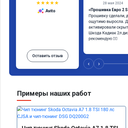
★
★
★
★
★
28 мая 2024
«Прошивка Евро 2 S
Avito
Прошивку сделали, д
ощутимо выросла. Д
активировали скрыт
Шкода Кадиак 2л диз
рекомендую 👍🏼
Оставить отзыв
‹
›
Примеры наших работ