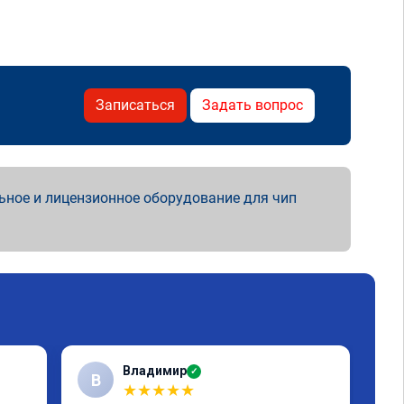
Записаться
Задать вопрос
ьное и лицензионное оборудование для чип
Владимир
✓
В
★
★
★
★
★