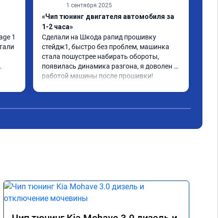
1 сентября 2025
«Чип тюнинг двигателя автомобиля за
«Чи
1-2 часа»
Сде
тюн
ge 1 
Сделали на Шкода рапид прошивку 
отл
тали 
стейдж1, быстро без проблем, машинка 
все
стала пошустрее набирать обороты, 
дей
появилась динамика разгона, я доволен 
что
работой машины после прошивки!
Чит
бол
вед
акс
реа
уск
дви
авт
ноя
Рас
сме
уве
вып