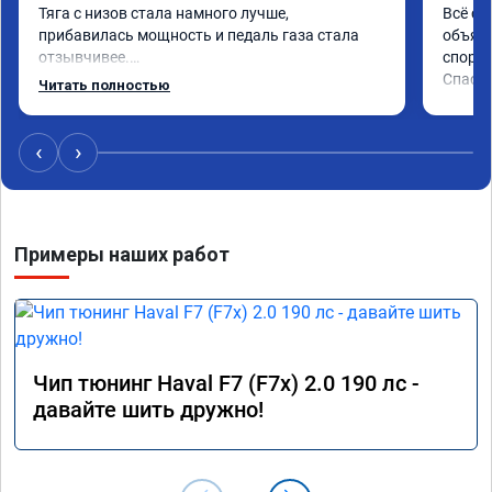
Тяга с низов стала намного лучше, 
Всё сд
прибавилась мощность и педаль газа стала 
объясн
отзывчивее.

спорто
Спаси
Читать полностью
Рекомендую ребят, делают свою работу 
качественно!

Читал что в Австралии при покупке этих 
‹
›
машин сразу делают чип тюнинг, чтобы не 
было провалов.

Завтра везу X7 на чип, Там по цифрам 
Примеры наших работ
результаты должны быть еще лучше)
Чип тюнинг Haval F7 (F7x) 2.0 190 лс -
давайте шить дружно!