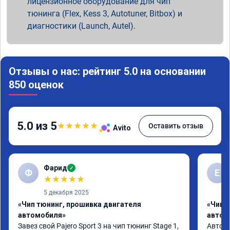
лицензионное оборудование для чип
тюнинга (Flex, Kess 3, Autotuner, Bitbox) и
диагностики (Launch, Autel).
Отзывы о нас: рейтинг 5.0 на основании
850 оценок
5.0 из 5
★
★
★
★
★
Оставить отзыв
Avito
Фарид
✓
Ф
Е
★
★
★
★
★
5 декабря 2025
«Чип тюнинг, прошивка двигателя
«Чип 
автомобиля»
автом
Завез свой Pajero Sport 3 на чип тюнинг Stage 1,

Автомо