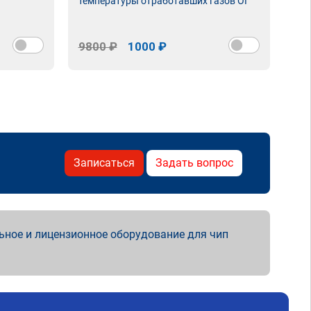
температуры отработавших газов ОГ
9800 ₽
1000 ₽
98
Записаться
Задать вопрос
ьное и лицензионное оборудование для чип