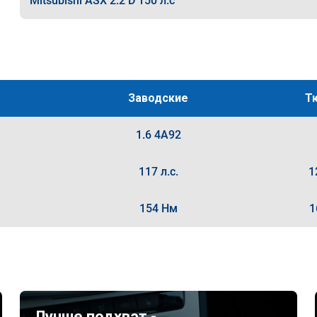
Mitsubishi ASX 2.2 D 150 л.с
Заводские
Т
1.6 4A92
117 л.с.
1
154 Нм
1
Лучше подхват -