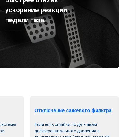
ускорение реакции
педали газа.
Отключение сажевого фильтра
От
 системы
Если есть ошибки по датчикам
Впу
ов
дифференциального давления и
неи