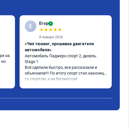
Егор
✓
Е
S
★
★
★
★
★
8 января 2026
«Чип тюнинг, прошивка двигателя
«Чи
автомобиля»
дви
я на 
Автомобиль Паджеро спорт 2, дизель. 
Ува
но 
Stage 1

сму
Всё сделали быстро, все рассказали и 
дей
объяснили!!! По итогу спорт стал наконец-
раб
то спортом, а не бегемотом!

как
Чит
Спасибо большое A011935
до!
года
"по
спа
Тол