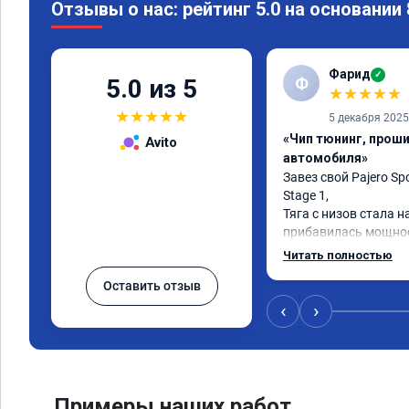
Отзывы о нас: рейтинг 5.0 на основании
Фарид
✓
Ф
5.0 из 5
★
★
★
★
★
★
★
★
★
★
5 декабря 2025
«Чип тюнинг, прош
Avito
автомобиля»
Завез свой Pajero Spo
Stage 1,

Тяга с низов стала н
прибавилась мощност
стала отзывчивее.

Читать полностью
Оставить отзыв
Рекомендую ребят, д
качественно!

‹
›
Читал что в Австрали
машин сразу делают 
было провалов.

Завтра везу X7 на чи
Примеры наших работ