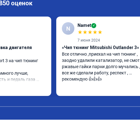
 850 оценок
Namet
✓
N
★
★
★
★
★
7 июня 2024
ивка двигателя
«Чип тюнинг Mitsubishi Outlander 3»
Все отлично ,приехал на чип тюнинг , 
заодно удалили катализатор, не смотр
rt 3 на чип тюнинг 
ржавые гайки парни долго мучались , 
все же сделали работу, респект , 
амного лучше, 
рекомендую 👍👍👍
ь и педаль газа 
елают свою работу 
и при покупке этих 
чип тюнинг, чтобы не 
п, Там по цифрам 