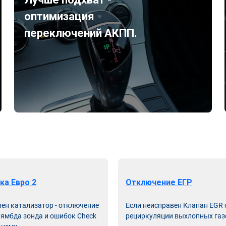
оптимизация
переключений АКПП.
ка Евро 2
Отключение ЕГР
лен катализатор - отключение
Если неисправен Клапан EGR
лямбда зонда и ошибок Check
рециркуляции выхлопных газ