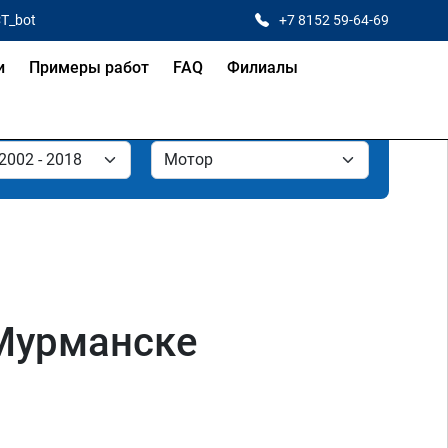
CT_bot
+7 8152 59-64-69
и
Примеры работ
FAQ
Филиалы
 Мурманске