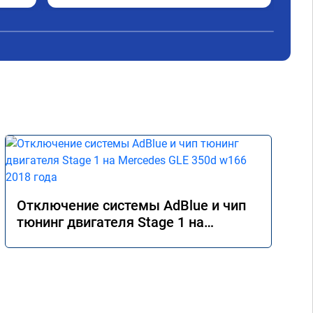
при
Пол
экс
дис
кат
Оче
дел
Отключение системы AdBlue и чип
тюнинг двигателя Stage 1 на
Mercedes GLE 350d w166 2018 года