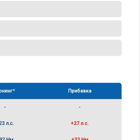
юнинг*
Прибавка
-
-
23 л.с.
+27 л.с.
92 Нм
+32 Нм