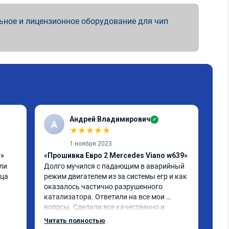
ьное и лицензионное оборудование для чип
Андрей Владимирович
✓
А
★
★
★
★
★
1 ноября 2023
1»
«Прошивка Евро 2 Mercedes Viano w639»
«Чи
и 
Долго мучился с падающим в аварийный 
отк
ца 
режим двигателем из за системы егр и как 
Про
оказалось частично разрушенного 
Мер
катализатора. Ответили на все мои 
бен
вопрсы. Сделали все качественно и 
Обе
несмотря на конец рабочего дня 
про
Читать полностью
Чит
задержались и все доделали. Рекомендую!
реа