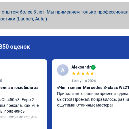
 опытом более 8 лет. Мы применяем только профессионал
ностики (Launch, Autel).
 850 оценок
Aleksandr
✓
A
★
★
★
★
★
25
1 августа 2024
теля автомобиля за
«Чип тюнинг Mercedes S-class W22
Приняли авто раньше времени, сделал
быстро! Проехал, понравилось, разни
L 450 v8. Евро 2 + 
ощутима! Отличные мастера!
ина поехала, как мне 
ь, появились 
ало приятно ездить.

 в авто! 🔥