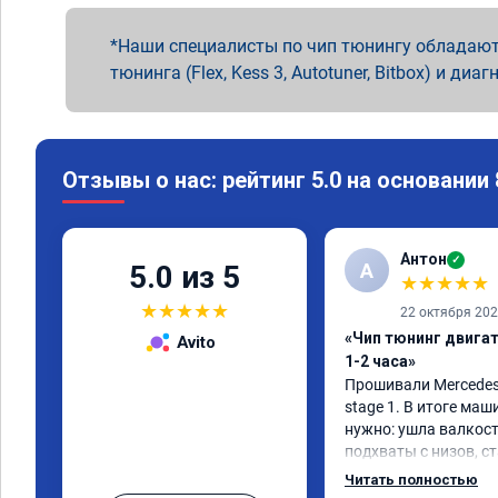
Наши специалисты по чип тюнингу обладают
тюнинга (Flex, Kess 3, Autotuner, Bitbox) и диаг
Отзывы о нас: рейтинг 5.0 на основании
Антон
✓
А
5.0 из 5
★
★
★
★
★
★
★
★
★
★
22 октября 20
«Чип тюнинг двига
Avito
1-2 часа»
Прошивали Mercedes G
stage 1. В итоге маш
нужно: ушла валкост
подхваты с низов, ст
Одни из лучших трат,
Читать полностью