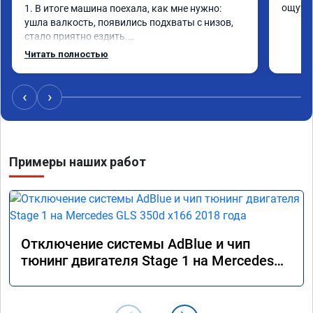
ощутим
1. В итоге машина поехала, как мне нужно: 
ушла валкость, появились подхваты с низов, 
стало приятно ездить.

Одни из лучших трат, в авто! 🔥
Читать полностью
‹
›
Примеры наших работ
Отключение системы AdBlue и чип
тюнинг двигателя Stage 1 на Mercedes
GLS 350d x166 2018 года