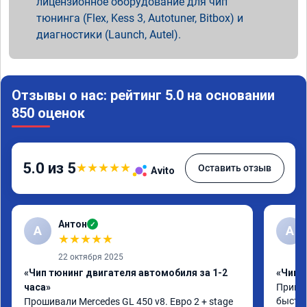
лицензионное оборудование для чип
тюнинга (Flex, Kess 3, Autotuner, Bitbox) и
диагностики (Launch, Autel).
Отзывы о нас: рейтинг 5.0 на основании
850 оценок
5.0 из 5
★
★
★
★
★
Оставить отзыв
Avito
Антон
✓
А
A
★
★
★
★
★
22 октября 2025
«Чип тюнинг двигателя автомобиля за 1-2
«Чип 
часа»
Принял
быстро
Прошивали Mercedes GL 450 v8. Евро 2 + stage 