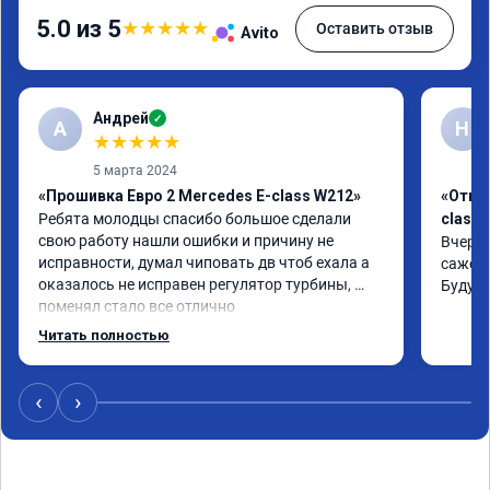
5.0 из 5
★
★
★
★
★
Оставить отзыв
Avito
Андрей
✓
А
Н
★
★
★
★
★
5 марта 2024
«Прошивка Евро 2 Mercedes E-class W212»
«Откл
Ребята молодцы спасибо большое сделали 
class 
свою работу нашли ошибки и причину не 
Вчера 
исправности, думал чиповать дв чтоб ехала а 
сажевы
оказалось не исправен регулятор турбины, 
Буду 
поменял стало все отлично
Читать полностью
‹
›