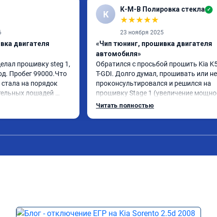
К-М-В Полировка стекла
✓
К
★
★
★
★
★
6
23 ноября 2025
ивка двигателя
«Чип тюнинг, прошивка двигателя
автомобиля»
елал прошивку steg 1, 
Обратился с просьбой прошить Kia K5 
од. Пробег 99000.Что 
T-GDI. Долго думал, прошивать или нет
стала на порядок 
проконсультировался и решился на 
тельных лошадей 
прошивку Stage 1 (увеличение мощнос
ется и 
отзывчивости с сохранением всех 
Читать полностью
ящего момента. 
функций и экологии). Машина конечно
сход, был в среднем 
стала космолетом и не получила в два
я катаюсь, держит 12-
раза больше мощности, но прибавка +
тала подпинывать при 
15% вполне ощущается, по трассе обг
аль газа более 
стали увереннее. На удивление очень 
 я очень доволен.!
понравился ECO режим на 
модифицированной прошивке - по 
отзывчивости авто больше похоже на
режим Comfort (на заводской прошивк
при этом сохранилась та самая эконо
в данном режиме - отличный способ 