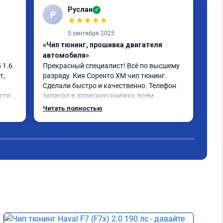
Руслан
✓
Р
С
★
★
★
★
★
5 сентября 2025
«Чип тюнинг, прошивка двигателя
«Чи
автомобиля»
отк
1.6 
Прекрасный специалист! Всё по высшему 
Ока
, 
разряду. Кия Соренто XM чип тюнинг. 
моч
Сделали быстро и качественно. Телефон 
быс
ти и 
записал в записную книжку, всем 
дов
рекомендую! Еще вот поеду в ближайшее 
отл
Читать полностью
Чит
 не 
дни брата Мазду 6 2016 год отгоню на чип 
Кто
 
тюнинг.
Одн
- 
оны 
 
е) 
мия 