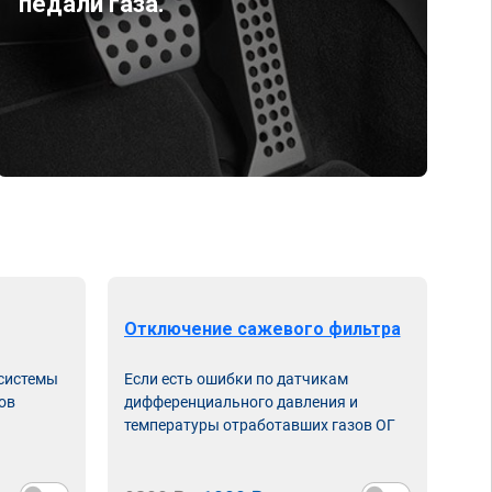
педали газа.
Отключение сажевого фильтра
От
 системы
Если есть ошибки по датчикам
Впу
ов
дифференциального давления и
неи
температуры отработавших газов ОГ