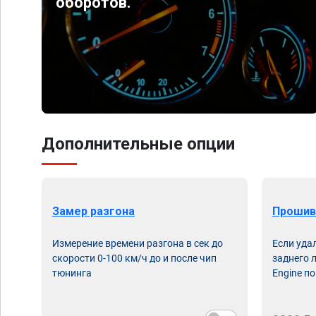
оборотов.
Дополнительные опции
Замер разгона
Прошив
Измерение времени разгона в сек до
Если уда
скорости 0-100 км/ч до и после чип
заднего 
тюнинга
Engine по