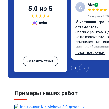
Alex
✓
A
5.0 из 5
★
★
★
★
★
★
★
★
★
★
4 февраля 202
«Чип тюнинг, прош
Avito
автомобиля»
Спасибо ребятам. Сд
на kia mohave 2021 г
изменилось, машина 
мощнее, 45 дополни
существенно чувству
Читать полностью
соответственно крут
Оставить отзыв
Значительно упал ра
15 город, уже три дн
‹
›
12.5. Коробка перес
наборе скорости. Пед
отзывчевее. В целом,
Примеры наших работ