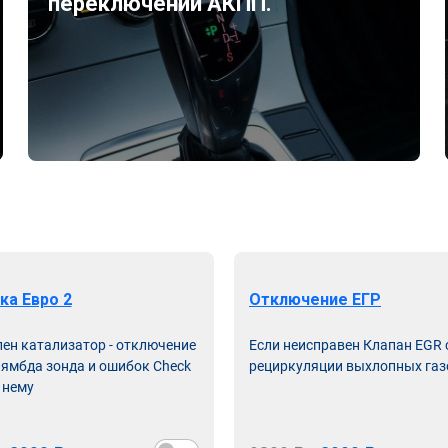
переключений АКПП.
ка Евро 2
Отключение ЕГР
лен катализатор - отключение
Если неисправен Клапан EGR
лямбда зонда и ошибок Check
рециркуляции выхлопных газ
 нему