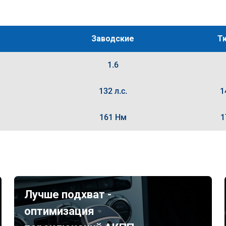
Заводские
Т
1.6
132 л.с.
1
161 Нм
1
Лучше подхват -
оптимизация