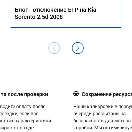
сэкономить топливо, когда нет 
необходимости давать "тапок в пол". В
Блог - отключение ЕГР на Kia
общем и целом прошивкой доволен, 
Sorento 2.5d 2008
отличный результат. Рекомендую 
однозначно! Сертификат № А011094
та после проверки
Сохранение ресурс
водите оплату после
Наши калибровки в перв
поездки, если вас
очередь рассчитаны на
ют все характеристики.
безопасность для мотора
вырастет в ходе
коробки. Мы оптимизируе