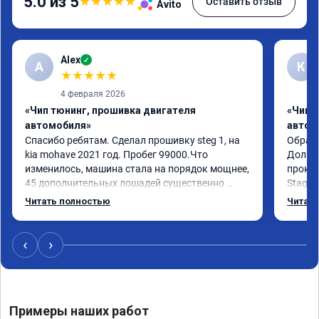
5.0 из 5
★
★
★
★
★
Оставить отзыв
Avito
Alex
✓
A
К
★
★
★
★
★
4 февраля 2026
«Чип тюнинг, прошивка двигателя
«Чип 
автомобиля»
автом
Спасибо ребятам. Сделал прошивку steg 1, на 
Обрати
kia mohave 2021 год. Пробег 99000.Что 
Долго 
изменилось, машина стала на порядок мощнее, 
прокон
45 дополнительных лошадей существенно 
Stage 
чувствуется и соответственно крутящего 
с сохр
Читать полностью
Читать
момента. Значительно упал расход, был в 
Машина
среднем 15 город, уже три дня катаюсь, держит 
получи
12-12.5. Коробка перестала подпинывать при 
прибав
‹
›
наборе скорости. Педаль газа более 
обгоны
отзывчевее. В целом, я очень доволен.!
понра
прошив
похоже
Примеры наших работ
прошив