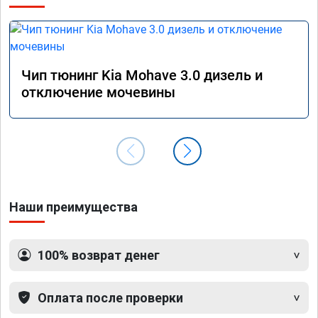
эконом
сэконо
давать
прошив
Рекоме
Чип тюнинг Kia Mohave 3.0 дизель и
А0110
отключение мочевины
Наши преимущества
100% возврат денег
Оплата после проверки