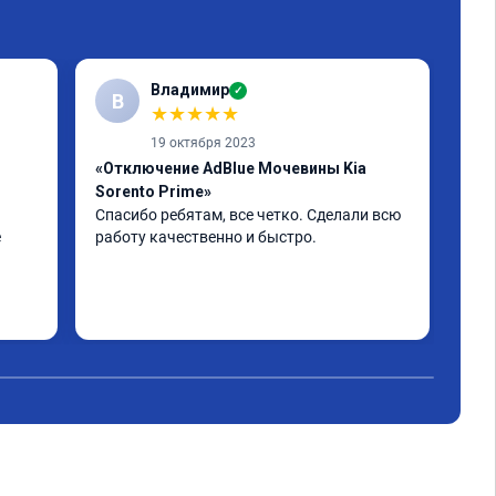
Владимир
✓
В
А
★
★
★
★
★
19 октября 2023
«Отключение AdBlue Мочевины Kia
«От
Sorento Prime»
Все
Все
Спасибо ребятам, все четко. Сделали всю 
 
работу качественно и быстро.
н. 