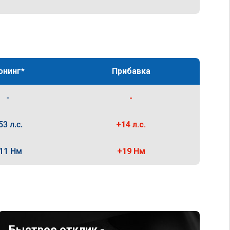
юнинг*
Прибавка
-
-
53 л.с.
+14 л.с.
11 Нм
+19 Нм
Быстрее отклик -