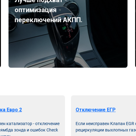
оптимизация
переключений АКПП.
ка Евро 2
Отключение ЕГР
лен катализатор - отключение
Если неисправен Клапан EGR
лямбда зонда и ошибок Check
рециркуляции выхлопных газ