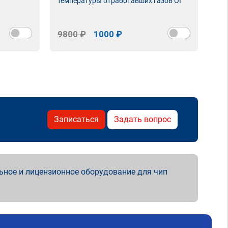
температуры отработавших газов ОГ
9800 ₽
1000 ₽
98
Записаться
Задать вопрос
ьное и лицензионное оборудование для чип