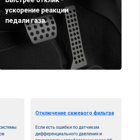
ускорение реакции
педали газа.
Отключение сажевого фильтра
От
 системы
Если есть ошибки по датчикам
Впу
ов
дифференциального давления и
неи