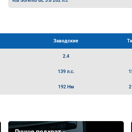
Kia Sorento BL 3.8 262 л.с
Заводские
Т
2.4
139 л.с.
1
192 Нм
2
Лучше подхват -