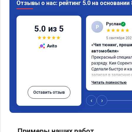
Отзывы о нас: рейтинг 5.0 на основании
Руслан
✓
Р
5.0 из 5
★
★
★
★
★
★
★
★
★
★
5 сентября 202
«Чип тюнинг, прош
Avito
автомобиля»
Прекрасный специали
разряду. Кия Сорент
Сделали быстро и ка
записал в записную 
рекомендую! Еще вот
Читать полностью
дни брата Мазду 6 20
Оставить отзыв
тюнинг.
‹
›
Примеры наших работ