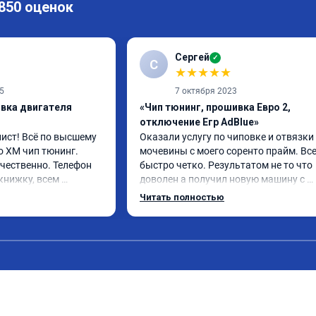
 850 оценок
Сергей
✓
С
★
★
★
★
★
5
7 октября 2023
ивка двигателя
«Чип тюнинг, прошивка Евро 2,
отключение Егр AdBlue»
ст! Всё по высшему 
Оказали услугу по чиповке и отвязки 
о XM чип тюнинг. 
мочевины с моего соренто прайм. Все
чественно. Телефон 
быстро четко. Результатом не то что 
книжку, всем 
доволен а получил новую машину с 
 поеду в ближайшее 
отличным откликом. Доволен как сло
Читать полностью
16 год отгоню на чип 
Кто сомневается стоит ли или нет. 
Однозначно да.