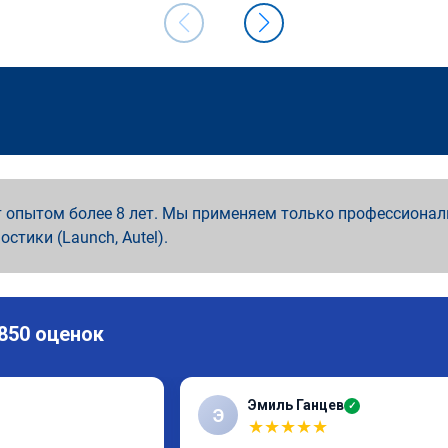
 опытом более 8 лет. Мы применяем только профессионал
ностики (Launch, Autel).
 850 оценок
Эмиль Ганцев
✓
Э
★
★
★
★
★