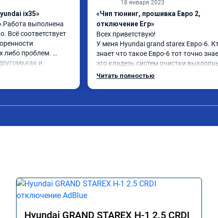
4
18 января 2023
yundai ix35»
«Чип тюнинг, прошивка Евро 2,
о.Работа выполнена 
отключение Егр»
. Всё соответствует 
Всех приветствую!

оренности 
У меня Hyundai grand starex Евро-6. Кт
 либо проблем. 
знает что такое Евро-6 тот точно знае
ругому,как и 
это кладезь систем очистки выхлопны
вилось. Рекомендую 
газов, там и ЕГР и мочевина, сажевый
Читать полностью
фильтр и катализатор и тд

Обратился к ребятам чтобы отключил
все эти системы.

Хорошие специалисты, сделали все в 
как договаривались, всегда были на 
связи, дали гарантию на работы, а 
Главное!!!! Машина стала ракетой 🚀!!!
поехало, ничего теперь не мешает 
двигаться в оживленном городе, 
маневренность +1000 сразу.

В общем рекомендую. Всем добра и 
прямого пути!
Hyundai GRAND STAREX H-1 2.5 CRDI