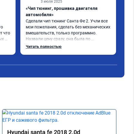
3 июля 2025
«Чип тюнинг, прошивка двигателя
«От
автомобиля»
про
Сделали чип тюнинг Санта Фе 2. Учли все 
Спа
о 
мои пожелания, сделать без механических 
при
т что 
вмешательств, только программно. 
про
х 
Назвали цену сразу, она была по 
ком
 
окончании работ без изменений. 
Читать полностью
Александр профи своего дела, спокойно 
и 
ответил на все мои вопросы и 
качественно сделал работу. Спасибо 
срок 
большое и процветания сервису!!!
 Все 
Hyundai santa fe 2018 2.0d