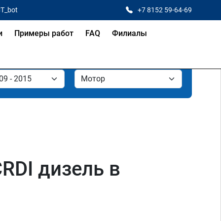
CT_bot
+7 8152 59-64-69
и
Примеры работ
FAQ
Филиалы
CRDI дизель в