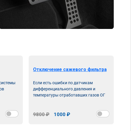
Отключение сажевого фильтра
От
 системы
Если есть ошибки по датчикам
Впу
ов
дифференциального давления и
неи
температуры отработавших газов ОГ
9800 ₽
1000 ₽
98