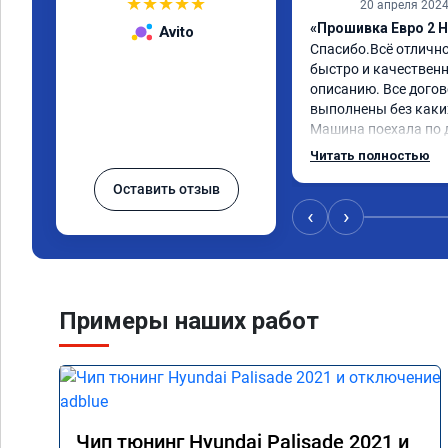
★
★
★
★
★
20 апреля 202
«Прошивка Евро 2 H
Avito
Спасибо.Всё отличн
быстро и качественно
описанию. Все догов
выполнены без каких
Машина поехала по д
обещали. Всё понра
Читать полностью
данную компанию.
Оставить отзыв
‹
›
Примеры наших работ
Чип тюнинг Hyundai Palisade 2021 и