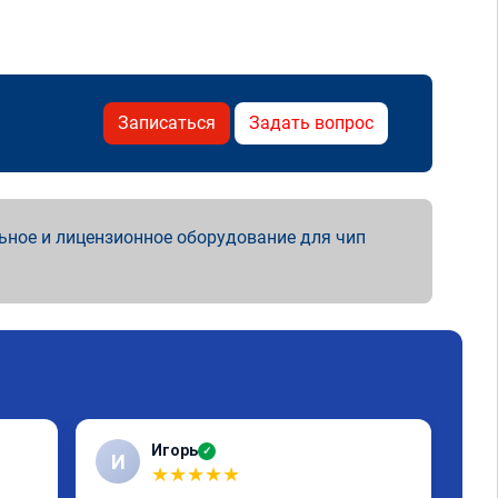
Записаться
Задать вопрос
ьное и лицензионное оборудование для чип
Игорь
✓
И
С
★
★
★
★
★