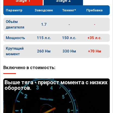
Stage 1
Stage 2
Параметр
Заводские
Тюнинг*
Прибавка
Объём
1.7
-
-
двигателя
Мощность
115 л.с.
150 л.с.
+35 л.с.
Крутящий
260 Нм
330 Нм
+70 Нм
момент
Включено в стоимость:
Выше тяга - прирост момента с низких
оборотов.