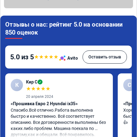
Отзывы о нас: рейтинг 5.0 на основании
850 оценок
5.0 из 5
★
★
★
★
★
Оставить отзыв
Avito
Кир С
✓
К
С
★
★
★
★
★
20 апреля 2024
«Прошивка Евро 2 Hyundai ix35»
«Проши
Спасибо.Всё отлично.Работа выполнена 
Хорошо
быстро и качественно. Всё соответствует 
быстро
описанию. Все договоренности выполнены без 
👍
каких либо проблем. Машина поехала по 
другому,как и обещали. Всё понравилось. 