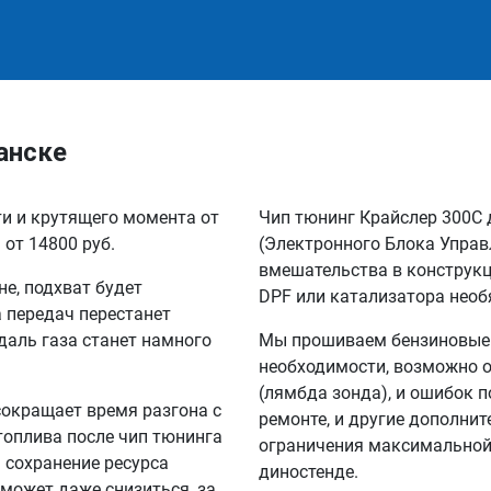
анске
ти и крутящего момента от
Чип тюнинг Крайслер 300С 
 от 14800 руб.
(Электронного Блока Управ
вмешательства в конструкц
не, подхват будет
DPF или катализатора необ
а передач перестанет
едаль газа станет намного
Мы прошиваем бензиновые и
необходимости, возможно о
(лямбда зонда), и ошибок п
сокращает время разгона с
ремонте, и другие дополни
 топлива после чип тюнинга
ограничения максимальной 
а сохранение ресурса
диностенде.
 может даже снизиться, за