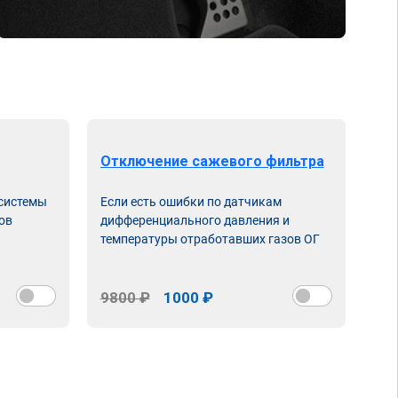
Отключение сажевого фильтра
От
 системы
Если есть ошибки по датчикам
Впу
ов
дифференциального давления и
неи
температуры отработавших газов ОГ
9800 ₽
1000 ₽
98