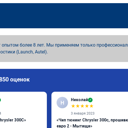
 опытом более 8 лет. Мы применяем только профессионал
ностики (Launch, Autel).
 850 оценок
Николай
✓
Н
★
★
★
★
★
4
3 января 2023
hrysler 300C»
«Чип тюнинг Chrysler 300c, прошив
евро 2 - Мытищи»