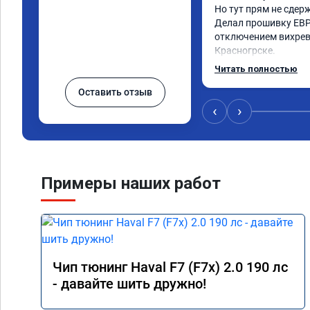
Но тут прям не сдерж
Делал прошивку ЕВР
отключением вихревы
Красногрске.

Все прошло отлично,
Читать полностью
упал,провалы изчезл
Оставить отзыв
двигатель работал п
удаления вихревых з
‹
›
режиме,но и до удале
топлива был выше че
Я доволен,мастеру ог
Команда у них топ!!!
Примеры наших работ
Чип тюнинг Haval F7 (F7x) 2.0 190 лс
- давайте шить дружно!