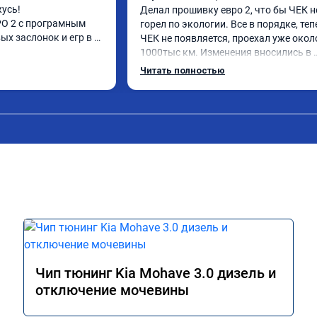
усь!

Делал прошивку евро 2, что бы ЧЕК не
О 2 с програмным 
горел по экологии. Все в порядке, теп
х заслонок и егр в 
ЧЕК не появляется, проехал уже около
1000тыс км. Изменения вносились в 
расход топлива 
родную прошивку, потом программу 
Читать полностью
и. Понятно,что 
закачали обратно. Рекомендую.
осле физического 
аслонок в аварийном 
ния их расход 
м сейчас.

ромное спасибо!!!!

Чип тюнинг Kia Mohave 3.0 дизель и
отключение мочевины