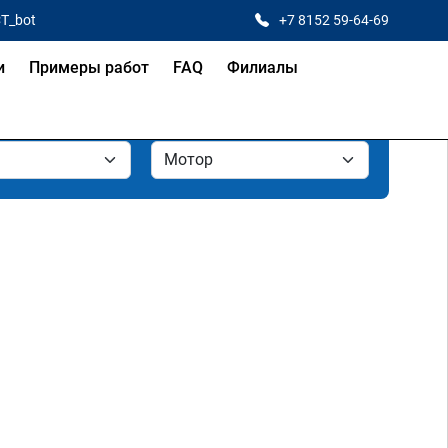
CT_bot
+7 8152 59-64-69
и
Примеры работ
FAQ
Филиалы