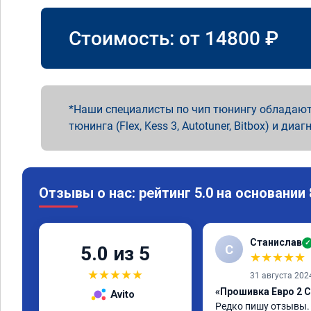
Стоимость: от
14800
₽
Наши специалисты по чип тюнингу обладают
тюнинга (Flex, Kess 3, Autotuner, Bitbox) и диаг
Отзывы о нас: рейтинг 5.0 на основании
Станислав
✓
С
5.0 из 5
★
★
★
★
★
★
★
★
★
★
31 августа 202
«Прошивка Евро 2 C
Avito
Редко пишу отзывы.
