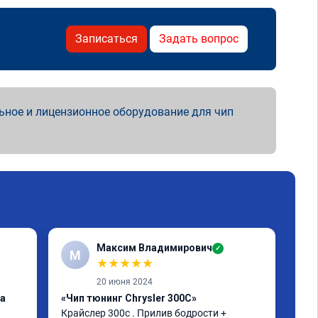
Записаться
Задать вопрос
ьное и лицензионное оборудование для чип
Максим Владимирович
✓
М
А
★
★
★
★
★
20 июня 2024
ка
«Чип тюнинг Chrysler 300C»
«От
Крайслер 300с . Прилив бодрости + 
заг