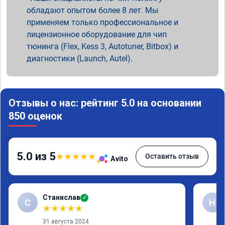
обладают опытом более 8 лет. Мы
применяем только профессиональное и
лицензионное оборудование для чип
тюнинга (Flex, Kess 3, Autotuner, Bitbox) и
диагностики (Launch, Autel).
Отзывы о нас: рейтинг 5.0 на основании
850 оценок
5.0 из 5
★
★
★
★
★
Оставить отзыв
Avito
Станислав
✓
С
Н
★
★
★
★
★
31 августа 2024