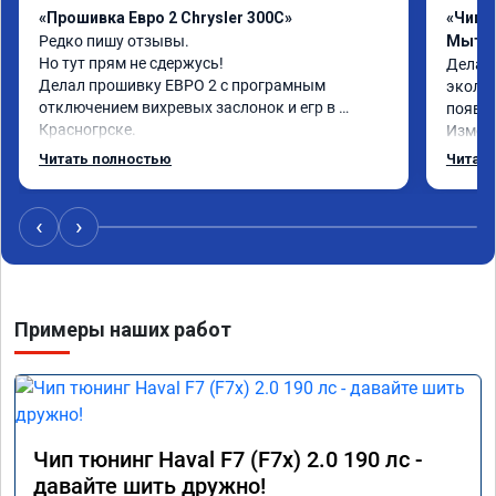
«Прошивка Евро 2 Chrysler 300C»
«Чип т
Редко пишу отзывы.

Мыти
Но тут прям не сдержусь!

Делал 
Делал прошивку ЕВРО 2 с програмным 
эколог
отключением вихревых заслонок и егр в 
появля
Красногрске.

Измене
Все прошло отлично,расход топлива 
потом 
Читать полностью
Читать
упал,провалы изчезли. Понятно,что двигатель 
Реком
работал после физического удаления 
вихревых заслонок в аварийном режиме,но и 
‹
›
до удаления их расход топлива был выше чем 
сейчас.

Я доволен,мастеру огромное спасибо!!!!

Команда у них топ!!!
Примеры наших работ
Чип тюнинг Haval F7 (F7x) 2.0 190 лс -
давайте шить дружно!