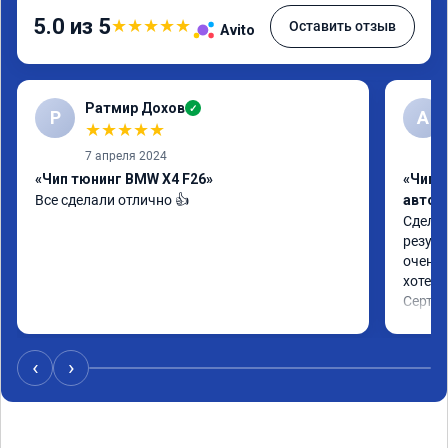
5.0 из 5
★
★
★
★
★
Оставить отзыв
Avito
Ратмир Дохов
✓
Р
A
★
★
★
★
★
7 апреля 2024
«Чип тюнинг BMW X4 F26»
«Чип 
Все сделали отлично 👍
автом
Сделал
резуль
очень 
хотел.

Сертиф
‹
›