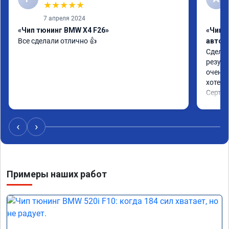
★
★
★
★
★
7 апреля 2024
«Чип тюнинг BMW X4 F26»
«Чип 
Все сделали отлично 👍
автом
Сделал
резуль
очень 
хотел.

Сертиф
‹
›
Примеры наших работ