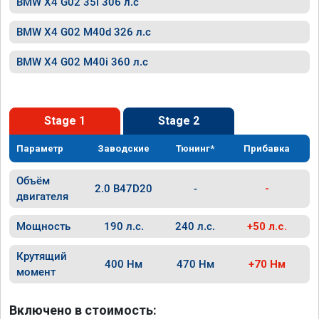
BMW X4 G02 35i 306 л.с
BMW X4 G02 M40d 326 л.с
BMW X4 G02 M40i 360 л.с
Stage 1
Stage 2
Параметр
Заводские
Тюнинг*
Прибавка
Объём
2.0 B47D20
-
-
двигателя
Мощность
190 л.с.
240 л.с.
+50 л.с.
Крутящий
400 Нм
470 Нм
+70 Нм
момент
Включено в стоимость: