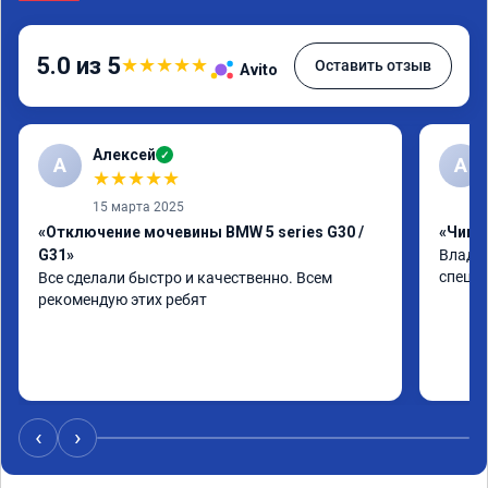
5.0 из 5
★
★
★
★
★
Оставить отзыв
Avito
Алексей
✓
А
А
★
★
★
★
★
15 марта 2025
«Отключение мочевины BMW 5 series G30 /
«Чип т
G31»
Владим
специа
Все сделали быстро и качественно. Всем 
рекомендую этих ребят
‹
›