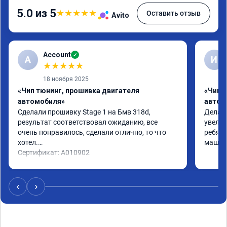
5.0 из 5
★
★
★
★
★
Оставить отзыв
Avito
Account
✓
A
И
★
★
★
★
★
18 ноября 2025
«Чип тюнинг, прошивка двигателя
«Чип 
автомобиля»
автом
Сделали прошивку Stage 1 на Бмв 318d, 
Делали
результат соответствовал ожиданию, все 
увелич
очень понравилось, сделали отлично, то что 
ребята
хотел.

машина
Сертификат: A010902
‹
›