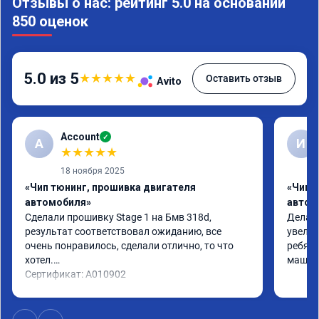
Отзывы о нас: рейтинг 5.0 на основании
850 оценок
5.0 из 5
★
★
★
★
★
Оставить отзыв
Avito
Account
✓
A
И
★
★
★
★
★
18 ноября 2025
«Чип тюнинг, прошивка двигателя
«Чип 
автомобиля»
автом
Сделали прошивку Stage 1 на Бмв 318d, 
Делали
результат соответствовал ожиданию, все 
увелич
очень понравилось, сделали отлично, то что 
ребята
хотел.

машина
Сертификат: A010902