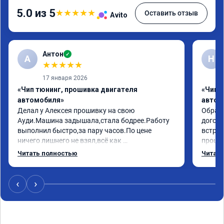
5.0 из 5
★
★
★
★
★
Оставить отзыв
Avito
Антон
✓
А
Н
★
★
★
★
★
17 января 2026
«Чип тюнинг, прошивка двигателя
«Чип 
автомобиля»
автом
Делал у Алексея прошивку на свою 
Обрати
Ауди.Машина задышала,стала бодрее.Работу 
догово
выполнил быстро,за пару часов.По цене 
встрет
ничего лишнего не взял,всё как 
прошил
договаривались заранее.После работы 
Арман 
Читать полностью
Читать
возникали вопросы,всегда консультировал и 
летела
был на связи.Теперь знаю,куда ехать в случае 
Арману
поломки авто.Однозначно рекомендую 
машина
‹
›
Алексея как грамотного специалиста!
вам!!!!!