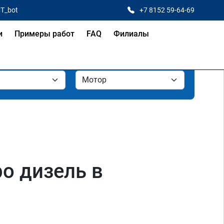
CT_bot
+7 8152 59-64-69
и
Примеры работ
FAQ
Филиалы
bo дизель в