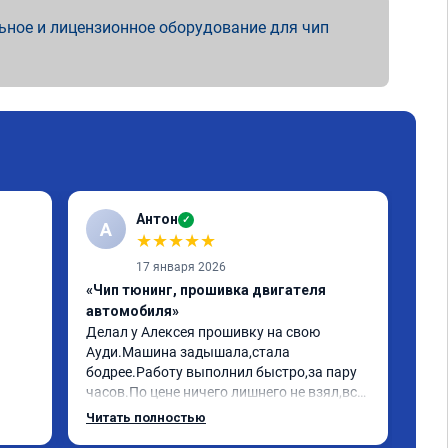
ьное и лицензионное оборудование для чип
Антон
✓
А
★
★
★
★
★
17 января 2026
«Чип тюнинг, прошивка двигателя
«Чи
автомобиля»
авт
Делал у Алексея прошивку на свою 
Обр
Ауди.Машина задышала,стала 
дог
бодрее.Работу выполнил быстро,за пару 
мен
часов.По цене ничего лишнего не взял,всё 
час
как договаривались заранее.После 
Арм
Читать полностью
Чит
работы возникали вопросы,всегда 
лет