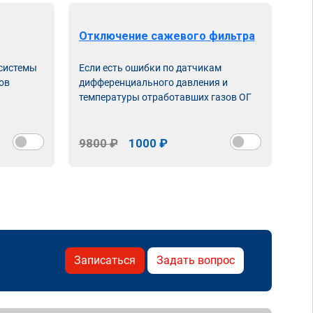
Отключение сажевого фильтра
От
 системы
Если есть ошибки по датчикам
Впу
ов
дифференциального давления и
неи
температуры отработавших газов ОГ
9800 ₽
1000 ₽
98
Записаться
Задать вопрос