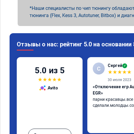
Наши специалисты по чип тюнингу обладают
тюнинга (Flex, Kess 3, Autotuner, Bitbox) и диаг
Отзывы о нас: рейтинг 5.0 на основании
Сергей
✓
С
5.0 из 5
★
★
★
★
★
★
★
★
★
★
30 июля 2023
«Отключение егр Au
Avito
EGR»
парни красавцы.все 
сделали.молодцы.со