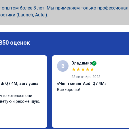
 опытом более 8 лет. Мы применяем только профессионал
ностики (Launch, Autel).
 850 оценок
Владимир
✓
В
★
★
★
★
★
28 сентября 2023
di Q7 4M, заглушка
«Чип тюнинг Audi Q7 4M»
Все хорошо!
что хотелось они 
ветую и рекомендую.