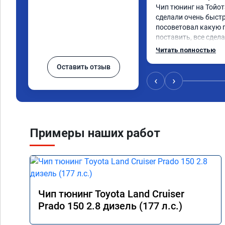
Чип тюнинг на Тойот
сделали очень быстро
посоветовал какую 
поставить, все сдела
тюнингом очень дов
Читать полностью
немного, отзыв на пе
Оставить отзыв
значительно лучше. 
коробка даже стала 
‹
›
пропали провалы. Ра
остался таким же, н
улучшилась. Советую
Спасибо!!!
Примеры наших работ
Чип тюнинг Toyota Land Cruiser
Prado 150 2.8 дизель (177 л.с.)