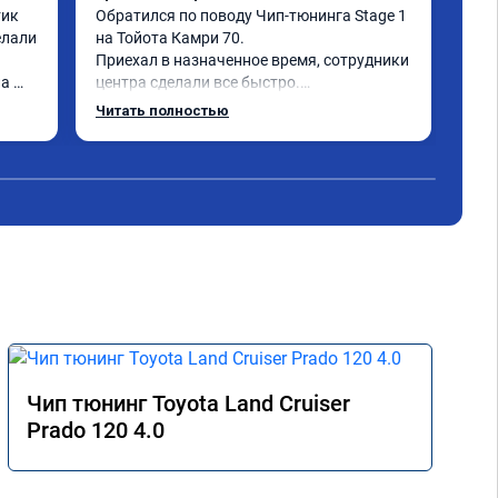
ик 
Обратился по поводу Чип-тюнинга Stage 1 
При
лали 
на Тойота Камри 70.

вст
Приехал в назначенное время, сотрудники 
все
а 
центра сделали все быстро.

обо
Авто тестирую, пока всë устраивает.

Читать полностью
Номер сертификата А010889.
Чип тюнинг Toyota Land Cruiser
Prado 120 4.0