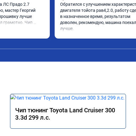
а ЛС Прадо 2.7 
Обратился с улучшением характерист
, мастер Георгий 
двигателя тойота рав4,2.0, работу сде
прошивку лучше 
в назначенное время, результатом 
л грамотно. Чип 
доволен, рекомендую, машина поехал
олен, машина ожила 
лучше.
даль газа стал 
Такое ощущение, что 
работать лучше, 
сход топлива 
о динамика 
 этот сервис всем. 
Чип тюнинг Toyota Land Cruiser 300
3.3d 299 л.с.