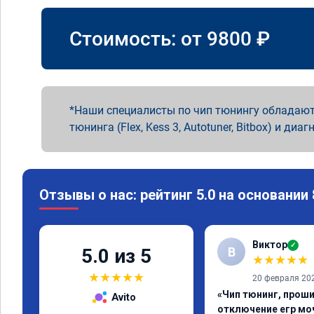
Стоимость: от
9800
₽
Наши специалисты по чип тюнингу обладают
тюнинга (Flex, Kess 3, Autotuner, Bitbox) и диаг
Отзывы о нас: рейтинг 5.0 на основании
Виктор
✓
В
5.0 из 5
★
★
★
★
★
★
★
★
★
★
20 февраля 20
«Чип тюнинг, проши
Avito
отключение егр мо