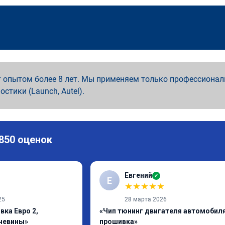
 опытом более 8 лет. Мы применяем только профессионал
ностики (Launch, Autel).
 850 оценок
Евгений
✓
Е
★
★
★
★
★
25
28 марта 2026
вка Евро 2,
«Чип тюнинг двигателя автомобиля
чевины»
прошивка»