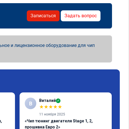
Записаться
Задать вопрос
ьное и лицензионное оборудование для чип
Виталий
✓
В
★
★
★
★
★
11 ноября 2025
,
«Чип тюнинг двигателя Stage 1, 2,
«Чи
прошивка Евро 2»
1-2