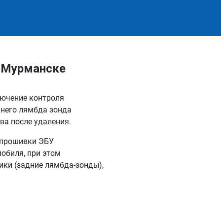
в Мурманске
лючение контроля
днего лямбда зонда
ва после удаления.
епрошивки ЭБУ
обиля, при этом
ки (задние лямбда-зонды),