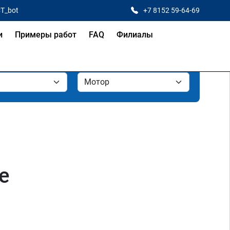
CT_bot
+7 8152 59-64-69
и
Примеры работ
FAQ
Филиалы
е