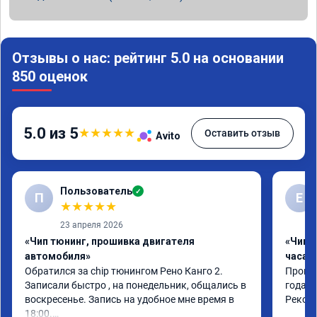
Отзывы о нас: рейтинг 5.0 на основании
850 оценок
5.0 из 5
★
★
★
★
★
Оставить отзыв
Avito
Пользователь
✓
П
Е
★
★
★
★
★
23 апреля 2026
«Чип тюнинг, прошивка двигателя
«Чип 
автомобиля»
часа»
Обратился за chip тюнингом Рено Канго 2.

Прошив
Записали быстро , на понедельник, общались в 
года. 
воскресенье. Запись на удобное мне время в 
Реком
18:00.
