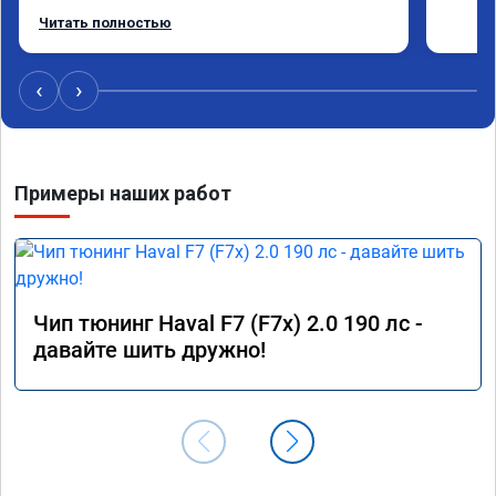
Работу выполнили за 30 минут, качественно, 
Читать полностью
эффектом доволен. Спасибо 🤝
‹
›
Примеры наших работ
Чип тюнинг Haval F7 (F7x) 2.0 190 лс -
давайте шить дружно!