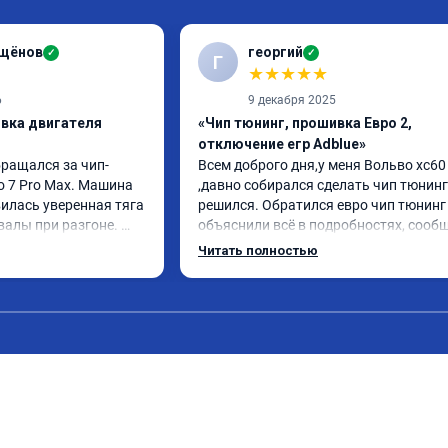
ащёнов
георгий
✓
✓
Г
★
★
★
★
★
6
9 декабря 2025
ивка двигателя
«Чип тюнинг, прошивка Евро 2,
отключение егр Adblue»
бращался за чип-
Всем доброго дня,у меня Вольво xc60 
o 7 Pro Max. Машина 
,давно собирался сделать чип тюнинг 
илась уверенная тяга 
решился. Обратился евро чип тюнинг 
валы при разгоне. 
объяснили всё в подробностях, сообщ
режиме даже немного 
сумму записали. Приехал в назначенн
Читать полностью
ли профессионально, с 
время 2.5 часа и готово, разница ощу
ацией. Рекомендую 
, я доволен ,спасибо! дали гарантию и 
ся.
сертификат ао11462 ,знают своё дело 
рекомендую 👍