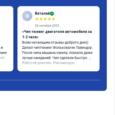
Виталий
✓
В
★
★
★
★
★
26 октября 2025
«Чип тюнинг двигателя автомобиля за
«Чи
1-2 часа»
2, 
Всем читающим отзывы-доброго дня)) 
Обр
и 
Делал чиптюнинг Фольксваген Тавендор. 
чип
мне 
После чипа машина ожила, поехала даже 
отк
или 
лучше ожиданий. Чип сделали быстро. 
стр
ое 
Работой доволен. Рекомендую.
полг
Чит
тима 
Все
Дог
обр
Пос
не 
Реш
рек