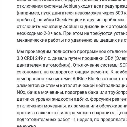
отключения системы Adblue уходят все предупреж
(например, пуск двигателя невозможен через 800 
пробега), ошибки Check Engine и другие проблемы
отключить мочевину Adblue на дизельных автомоб
необходимо 2-3 часа. При этом не требуются устан
механические работы по удалению вышедших из с
Мы производим полностью программное отключен
3.0 CRDI 249 л.с. дизель путем прошивки ЭБУ (Эле
двигателем автомобиля). Отключение системы SCR
сэкономить на ее дорогостоящем ремонте. К наиб
неисправностям системы AdBlue Bluetec относят 
элементов системы каталитической нейтрализации
NOx, бачка мочевины, подогрева бака или трубопр
датчика уровня жидкости адблю, форсунки реагент
отключения мочевины, их замена или обслуживани
прожига сажевого фильтра можно сохранить. Цена 
подготовительных работ - 1 неделя, по предоплате
не нужно.