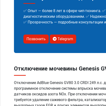
✅ Опыт — более 8 лет в сфере чип-тюнинга. 
диагностическим оборудованием. ✅ Надежнос
✅ Прозрачность — подробные консультации 
Позвонить
Telegram
Отключение мочевины Genesis GV8
Отключение AdBlue Genesis GV80 3.0 CRDI 249 л.с. 
программное отключение системы впрыска мочеви
датчиков оксидов азота NOx. При отключении моч
требуется удаление сажевого фильтра, катализато
выхлопных газов EGR и других элементов выхлопн