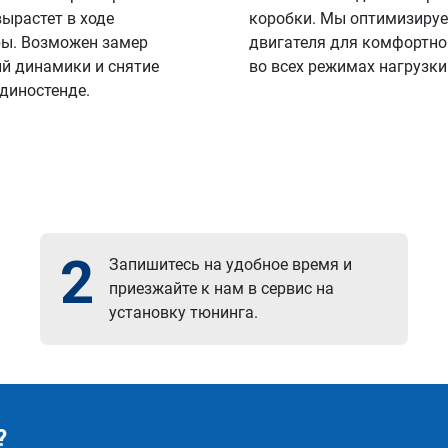
вырастет в ходе
коробки. Мы оптимизируе
ы. Возможен замер
двигателя для комфортно
й динамики и снятие
во всех режимах нагрузки
 диностенде.
2
Запишитесь на удобное время и
приезжайте к нам в сервис на
установку тюнинга.
?