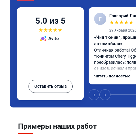
Григорий Л
Г
5.0 из 5
★
★
★
★
★
★
★
★
★
★
29 января 202
«Чип тюнинг, прош
Avito
автомобиля»
Отличная работа! О
тюнингом Chery Tigg
преобразилась: появ
с низов, исчезли про
Расход в спокойном 
Читать полностью
снизился. Все сдела
Оставить отзыв
подробной консульт
всем, кто сомневает
‹
›
Примеры наших работ