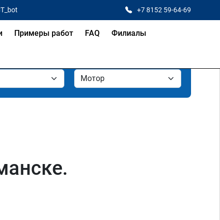
CT_bot
+7 8152 59-64-69
и
Примеры работ
FAQ
Филиалы
манске.