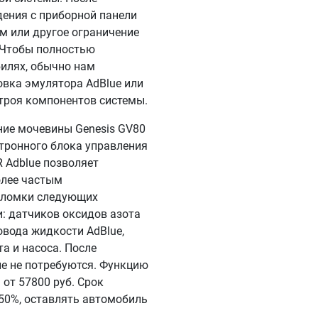
дения с приборной панели
км или другое ограничение
. Чтобы полностью
илях, обычно нам
овка эмулятора AdBlue или
троя компонентов системы.
ие мочевины Genesis GV80
ктронного блока управления
 Adblue позволяет
олее частым
поломки следующих
: датчиков оксидов азота
овода жидкости AdBlue,
а и насоса. После
е не потребуются. Функцию
от 57800 руб. Срок
 50%, оставлять автомобиль