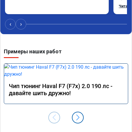
режиме
Читать
профес
Рекоме
‹
›
Примеры наших работ
Чип тюнинг Haval F7 (F7x) 2.0 190 лс -
давайте шить дружно!