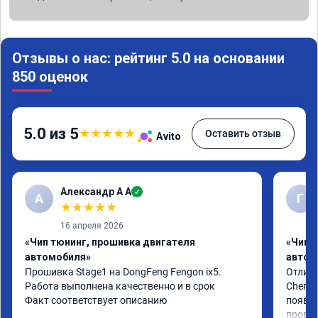
Отзывы о нас: рейтинг 5.0 на основании
850 оценок
5.0 из 5
★
★
★
★
★
Оставить отзыв
Avito
Александр А А
✓
А
Г
★
★
★
★
★
16 апреля 2026
«Чип тюнинг, прошивка двигателя
«Чип 
автомобиля»
автом
Прошивка Stage1 на DongFeng Fengon ix5.

Отличн
Работа выполнена качественно и в срок

Chery 
Факт соответствует описанию
появил
провал