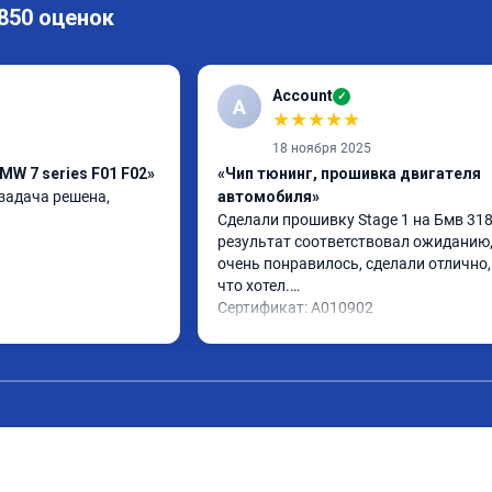
 850 оценок
Account
✓
A
★
★
★
★
★
18 ноября 2025
MW 7 series F01 F02»
«Чип тюнинг, прошивка двигателя
задача решена, 
автомобиля»
Сделали прошивку Stage 1 на Бмв 318d
результат соответствовал ожиданию, 
очень понравилось, сделали отлично, 
что хотел.

Сертификат: A010902