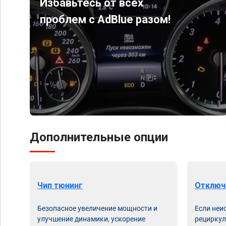
Избавьтесь от всех
проблем с AdBlue разом!
Дополнительные опции
Чип тюнинг
Отключ
Безопасное увеличение мощности и
Если неи
улучшение динамики, ускорение
рециркул