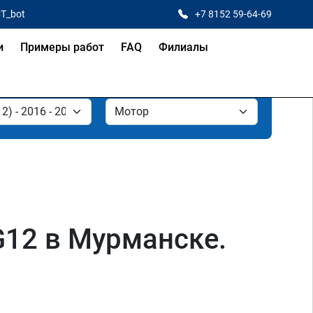
CT_bot
+7 8152 59-64-69
и
Примеры работ
FAQ
Филиалы
G12 в Мурманске.