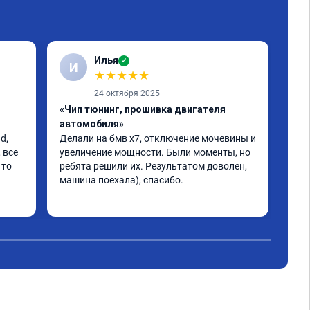
Илья
✓
И
★
★
★
★
★
24 октября 2025
«Чип тюнинг, прошивка двигателя
«Чи
автомобиля»
авт
, 
Делали на бмв х7, отключение мочевины и 
Хоч
все 
увеличение мощности. Были моменты, но 
Ита
то 
ребята решили их. Результатом доволен, 
про
машина поехала), спасибо.
Нач
кат
Чит
кре
раб
хол
ска
над
гов
хуж
1,п