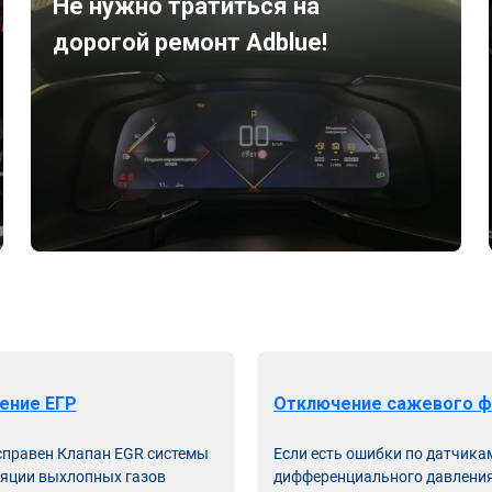
Не нужно тратиться на
дорогой ремонт Adblue!
ение ЕГР
Отключение сажевого ф
справен Клапан EGR системы
Если есть ошибки по датчика
яции выхлопных газов
дифференциального давления