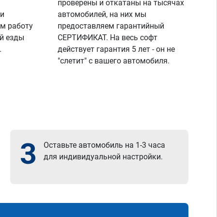
проверены и откатаны на тысячах
я п
же 
 и
автомобилей, на них мы
спа
м работу
предоставляем гарантийный
раб
й езды
СЕРТИФИКАТ. На весь софт
все
.
действует гарантия 5 лет - он не
"слетит" с вашего автомобиля.
3
Оставьте автомобиль на 1-3 часа
для индивидуальной настройки.