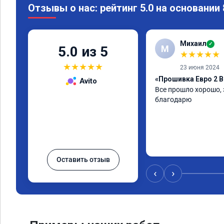
Отзывы о нас: рейтинг 5.0 на основании
Михаил
✓
М
5.0 из 5
★
★
★
★
★
★
★
★
★
★
23 июня 2024
«Прошивка Евро 2 B
Avito
Все прошло хорошо, 
благодарю
Оставить отзыв
‹
›