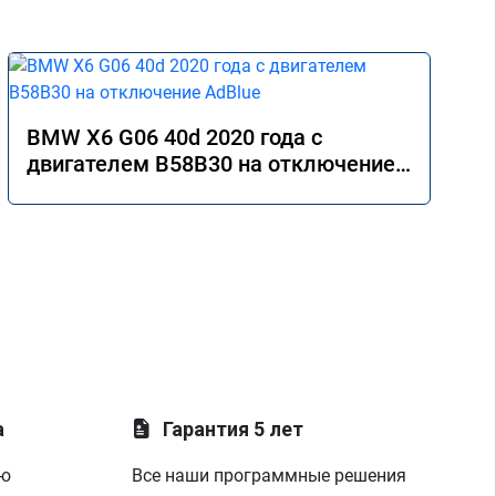
про
я ф
бес
дад
ава
кар
BMW X6 G06 40d 2020 года с
нет
двигателем B58B30 на отключение
про
AdBlue
2,ср
раб
зар
наш
цил
ура
по 
дру
так
мас
лау
а
Гарантия 5 лет
пок
пар
ую
Все наши программные решения
диа