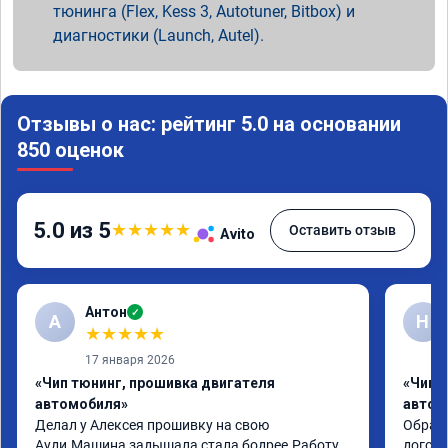
тюнинга (Flex, Kess 3, Autotuner, Bitbox) и
диагностики (Launch, Autel).
Отзывы о нас: рейтинг 5.0 на основании
850 оценок
5.0 из 5
★
★
★
★
★
Оставить отзыв
Avito
Антон
✓
А
Н
★
★
★
★
★
17 января 2026
«Чип тюнинг, прошивка двигателя
«Чип 
автомобиля»
автом
Делал у Алексея прошивку на свою 
Обрати
Ауди.Машина задышала,стала бодрее.Работу 
догово