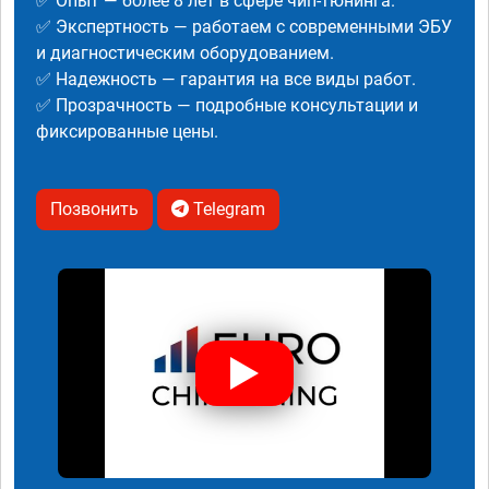
✅ Опыт — более 8 лет в сфере чип-тюнинга.
✅ Экспертность — работаем с современными ЭБУ
и диагностическим оборудованием.
✅ Надежность — гарантия на все виды работ.
✅ Прозрачность — подробные консультации и
фиксированные цены.
Позвонить
Telegram