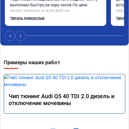
выполнил быстро,за пару часов.По цене 
встрет
ничего лишнего не взял,всё как 
прошил
договаривались заранее.После работы 
Арман 
Читать полностью
Читать
возникали вопросы,всегда консультировал и 
летела
был на связи.Теперь знаю,куда ехать в случае 
Арману
поломки авто.Однозначно рекомендую 
машина
‹
›
Алексея как грамотного специалиста!
вам!!!!!
Примеры наших работ
Чип тюнинг Audi Q5 40 TDI 2.0 дизель и
отключение мочевины