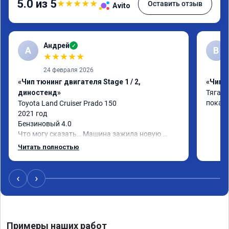
5.0 из 5
★
★
★
★
★
Оставить отзыв
Avito
Андрей
✓
А
В
★
★
★
★
★
24 февраля 2026
«Чип тюнинг двигателя Stage 1 / 2,
«Чип т
диностенд»
Тяга с
покаж
Toyota Land Cruiser Prado 150

2021 год

Бензиновый 4.0

Что могу сказать… Машина зажила новую 
жизнь)

Читать полностью
Я, конечно, ожидал что что-то поменяется, но 
реальность превзошла ожидания.

Самое заметное - машина стала лучше 
‹
›
отзываться на педаль газа и тянуть с низов.

Пропали легкие удары в коробе при резком 
ускорении или при переключении передач. 
Двигатель стал более эластичный.

Примеры наших работ
Жалею что не прошил сразу при покупке)
