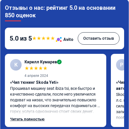
Отзывы о нас: рейтинг 5.0 на основании
850 оценок
5.0 из 5
★
★
★
★
★
Оставить отзыв
Avito
Кирилл Кумарев
✓
К
Р
★
★
★
★
★
4 апреля 2024
«Чип тюнинг Skoda Yeti»
«Чип 
Прошивал машину seat ibiza tsi, все быстро и 
автом
качественно сделали, после него увеличился 
Skoda 
подхват на низах, что значительно повысило 
л.с. м
комфорт на высоких передачах подниматься в 
сильне
горку, услуга однозначно стоит своих денег.
записи
пообщ
Читать полностью