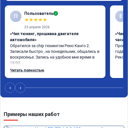
Пользователь
✓
П
Е
★
★
★
★
★
23 апреля 2026
«Чип тюнинг, прошивка двигателя
«Чип 
автомобиля»
часа»
Обратился за chip тюнингом Рено Канго 2.

Прошив
Записали быстро , на понедельник, общались в 
года. 
воскресенье. Запись на удобное мне время в 
Реком
18:00.

Работу выполнили за 30 минут, качественно, 
Читать полностью
эффектом доволен. Спасибо 🤝
‹
›
Примеры наших работ